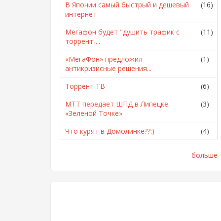
В Японии самый быстрый и дешевый
(16)
интернет
Мегафон будет "душить трафик с
(11)
торрент-...
«МегаФон» предложил
(1)
антикризисные решения...
Торрент ТВ
(6)
МТТ передает ШПД в Липецке
(3)
«Зеленой Точке»
Что курят в Домолинке??:)
(4)
больше