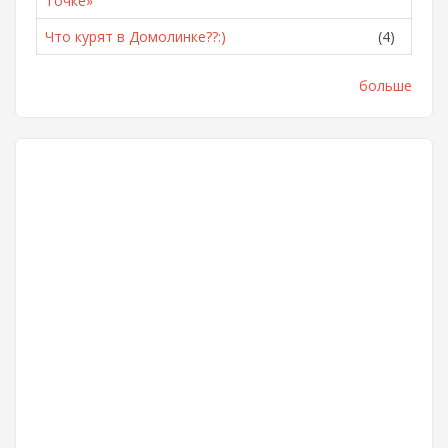
Точке»
Что курят в Домолинке??:)
(4)
больше