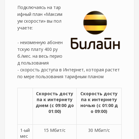
Подключаясь на тар
ифный план «Максим
ум скорости» вы пол
учаете:
- неизменную абонен
тскую плату 400 ру
б./мес. на весь перио
д пользования
- скорость доступа в Интернет, которая растет
по мере пользования тарифным планом
Скорость досту
Скорость досту
па к интернету
па к интернету
днем (с 09:00 до
ночью (с 01:00 д
01:00)
о 09:00)
1-ый
15 Мбит/с
30 Мбит/с
мес