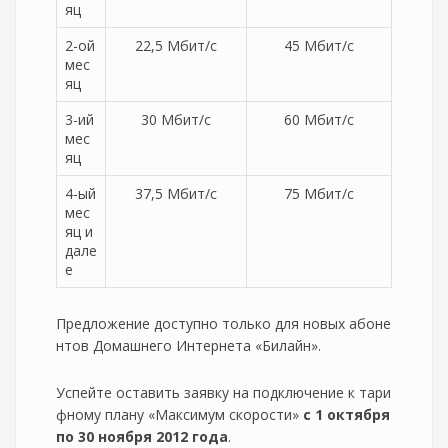
яц
2-ой
22,5 Мбит/с
45 Мбит/с
мес
яц
3-ий
30 Мбит/с
60 Мбит/с
мес
яц
4-ый
37,5 Мбит/с
75 Мбит/с
мес
яц и
дале
е
Предложение доступно только для новых абоне
нтов Домашнего Интернета «Билайн».
Успейте оставить заявку на подключение к тари
фному плану «Максимум скорости»
с 1 октября
по 30 ноября 2012 года
.