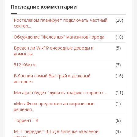
Последние комментарии
Ростелеком планирует подключать частный
(20)
сектор...
Обсуждение "Железных" магазинов города
(18)
Вреден ли WI-FI? очередные доводы и
(5)
домыслы
512 Кбит/с
(3)
В Японии самый быстрый и дешевый
(16)
интернет
Мегафон будет "душить трафик с торрент-...
(11)
«МегаФон» предложил антикризисные
(1)
решения...
Торрент ТВ
(6)
МТТ передает ШПД в Липецке «Зеленой
(3)