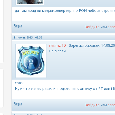
да там вряд ли медиаконвертер, по PON небось строит
Верх
Войдите
или
зар
11 июля, 2013 - 08:33
misha12
Зарегистрирован:
14.08.20
Не в сети
crack
Ну и что же вы решили, подключать оптику от РТ или i-li
Верх
Войдите
или
зар