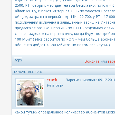
2500, РТ говорит, что дает на год бесплатно, потом + 65
айлак 69. Ну, и пакет Интернет + ТВ получается Ростеле
общем, затраты в первый год - i-like 22 700, у РТ - 17 60
подключения включена в завышенный тариф на Интернет.
предлагают разные. Первый - по FTTH (отдельная оптик
с – т.е.с заделом на перспективу, когда будут востребо
100 Мбит ) i-like строится по PON – чем больше абонен
абонента дойдет 40-80 Мбит/с, но потом все - тупик)
Верх
Войдите
или
зар
12 июля, 2013 - 12:37
crack
Зарегистрирован:
09.12.2010
Не в сети
какой тупик? определенное количество абонентов мож