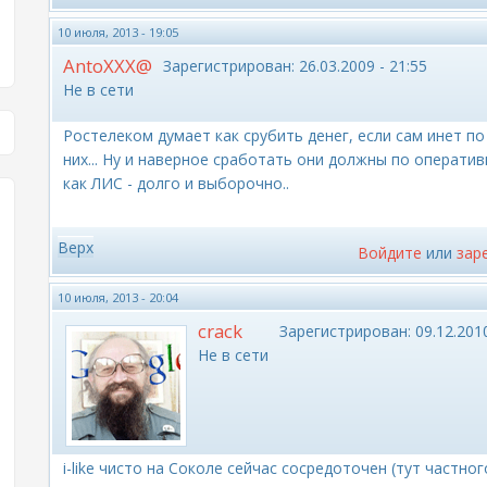
10 июля, 2013 - 19:05
AntoXXX@
Зарегистрирован:
26.03.2009 - 21:55
Не в сети
Ростелеком думает как срубить денег, если сам инет п
них... Ну и наверное сработать они должны по оперативн
как ЛИС - долго и выборочно..
Верх
Войдите
или
зар
10 июля, 2013 - 20:04
crack
Зарегистрирован:
09.12.2010
Не в сети
i-like чисто на Соколе сейчас сосредоточен (тут частно