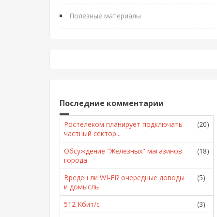
Полезные материалы
Последние комментарии
Ростелеком планирует подключать
(20)
частный сектор...
Обсуждение "Железных" магазинов
(18)
города
Вреден ли WI-FI? очередные доводы
(5)
и домыслы
512 Кбит/с
(3)