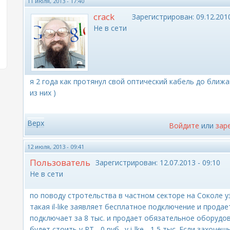
11 июля, 2013 - 17:40
crack
Зарегистрирован:
09.12.2010
Не в сети
я 2 года как протянул свой оптический кабель до ближ
из них )
Верх
Войдите
или
зар
12 июля, 2013 - 09:41
Пользователь
Зарегистрирован:
12.07.2013 - 09:10
Не в сети
по поводу стротельства в частном секторе на Соколе уз
такая il-like заявляет бесплатное подключение и прода
подключает за 8 тыс. и продает обязательное оборудов
будет стоить у РТ - 0 руб., у i-lke - 1,5 тыс. Если захо