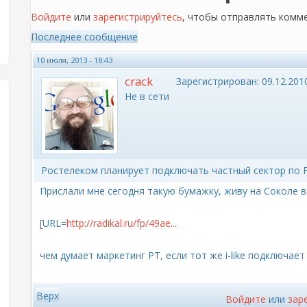
Войдите
или
зарегистрируйтесь
, чтобы отправлять комм
Последнее сообщение
10 июля, 2013 - 18:43
crack
Зарегистрирован:
09.12.2010
Не в сети
Ростелеком планирует подключать частный сектор по 
Прислали мне сегодня такую бумажку, живу на Соколе в
[URL=
http://radikal.ru/fp/49ae...
чем думает маркетинг РТ, если тот же i-like подключает
Верх
Войдите
или
зар