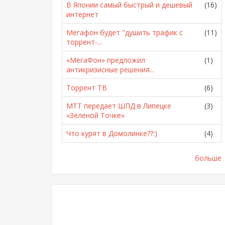
В Японии самый быстрый и дешевый
(16)
интернет
Мегафон будет "душить трафик с
(11)
торрент-...
«МегаФон» предложил
(1)
антикризисные решения...
Торрент ТВ
(6)
МТТ передает ШПД в Липецке
(3)
«Зеленой Точке»
Что курят в Домолинке??:)
(4)
больше