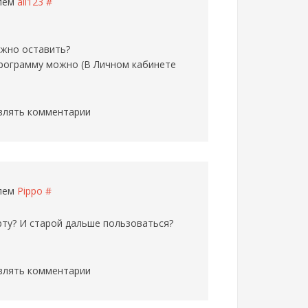
елем
all123
#
ожно оставить?
программу можно (В Личном кабинете
влять комментарии
елем
Pippo
#
рту? И старой дальше пользоваться?
влять комментарии