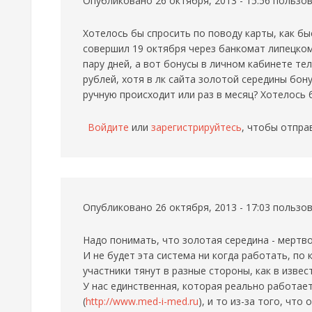
Опубликовано 26 октября, 2013 - 15:56 польз
Хотелось бы спросить по поводу карты, как б
совершил 19 октября через банкомат липецком
пару дней, а вот бонусы в личном кабинете т
рублей, хотя в лк сайта золотой середины бону
ручную происходит или раз в месяц? Хотелось
Войдите
или
зарегистрируйтесь
, чтобы отпра
Опубликовано 26 октября, 2013 - 17:03 польз
Надо понимать, что золотая середина - мертв
И не будет эта система ни когда работать, по 
участники тянут в разные стороны, как в извес
У нас единственная, которая реально работает
(
http://www.med-i-med.ru
), и то из-за того, чт