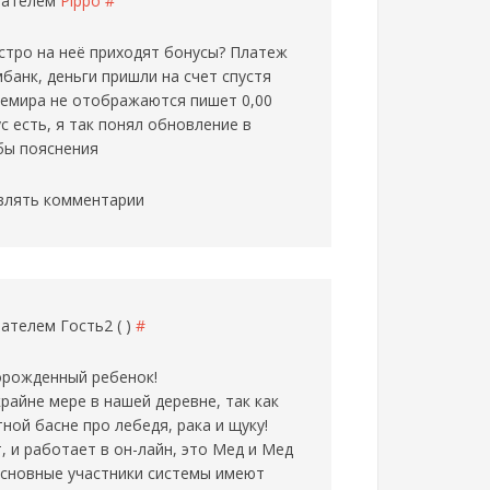
ователем
Pippo
#
ыстро на неё приходят бонусы? Платеж
банк, деньги пришли на счет спустя
елемира не отображаются пишет 0,00
с есть, я так понял обновление в
 бы пояснения
влять комментарии
ователем
Гость2 ( )
#
орожденный ребенок!
крайне мере в нашей деревне, так как
тной басне про лебедя, рака и щуку!
, и работает в он-лайн, это Мед и Мед
о основные участники системы имеют