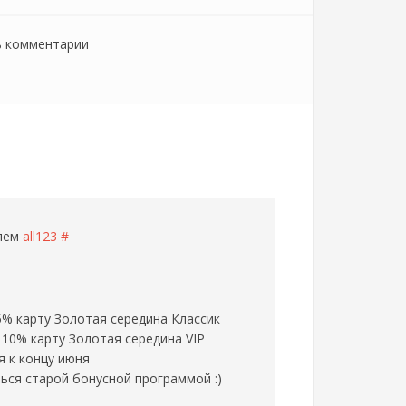
ь комментарии
елем
all123
#
5% карту Золотая середина Классик
 10% карту Золотая середина VIP
 к концу июня
ься старой бонусной программой :)