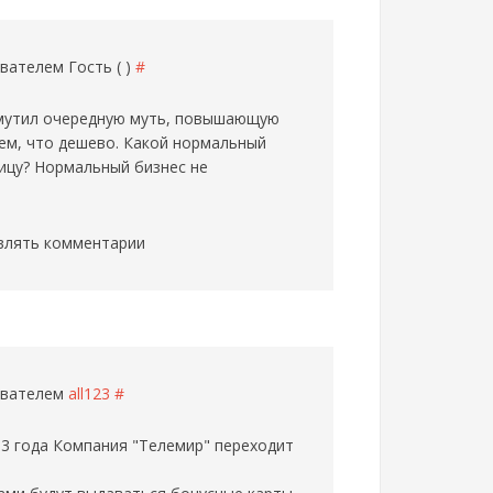
зователем
Гость ( )
#
замутил очередную муть, повышающую
ием, что дешево. Какой нормальный
ницу? Нормальный бизнес не
влять комментарии
зователем
all123
#
3 года Компания "Телемир" переходит