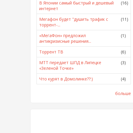
В Японии самый быстрый и дешевый
(16)
интернет
Мегафон будет "душить трафик с
(11)
торрент-...
«МегаФон» предложил
(1)
антикризисные решения...
Торрент ТВ
(6)
МТТ передает ШПД в Липецке
(3)
«Зеленой Точке»
Что курят в Домолинке??:)
(4)
больше