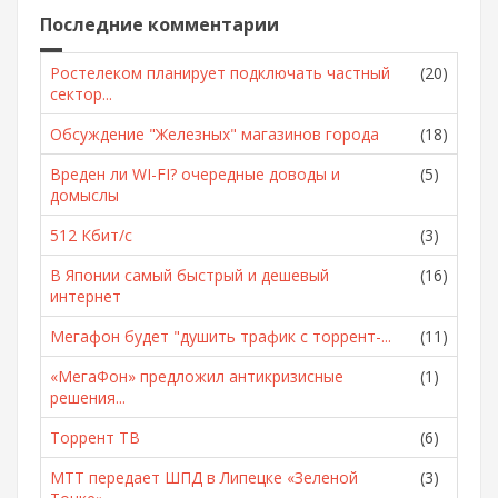
Последние комментарии
Ростелеком планирует подключать частный
(20)
сектор...
Обсуждение "Железных" магазинов города
(18)
Вреден ли WI-FI? очередные доводы и
(5)
домыслы
512 Кбит/с
(3)
В Японии самый быстрый и дешевый
(16)
интернет
Мегафон будет "душить трафик с торрент-...
(11)
«МегаФон» предложил антикризисные
(1)
решения...
Торрент ТВ
(6)
МТТ передает ШПД в Липецке «Зеленой
(3)