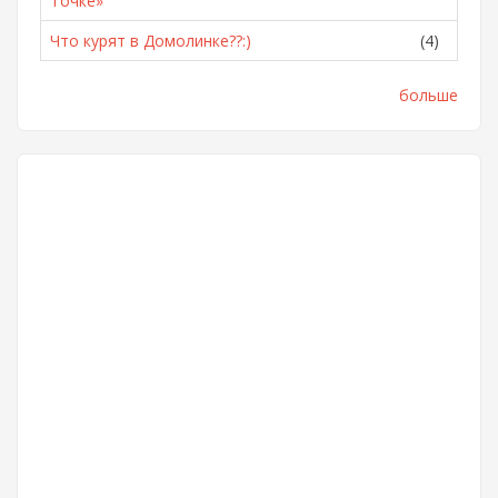
Точке»
Что курят в Домолинке??:)
(4)
больше