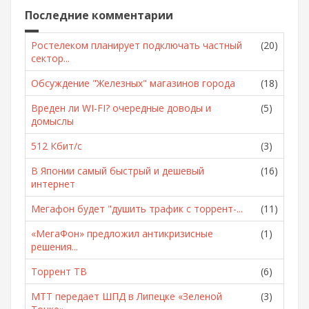
Последние комментарии
Ростелеком планирует подключать частный
(20)
сектор...
Обсуждение "Железных" магазинов города
(18)
Вреден ли WI-FI? очередные доводы и
(5)
домыслы
512 Кбит/с
(3)
В Японии самый быстрый и дешевый
(16)
интернет
Мегафон будет "душить трафик с торрент-...
(11)
«МегаФон» предложил антикризисные
(1)
решения...
Торрент ТВ
(6)
МТТ передает ШПД в Липецке «Зеленой
(3)