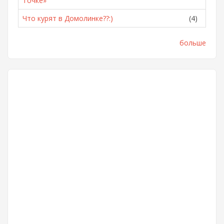
Точке»
Что курят в Домолинке??:)
(4)
больше