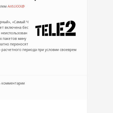
елем
AntoXXX@
ерный», «Самый Ч
ет включена бес
и неиспользован
х пакетов мину
платно переносят
о расчетного периода при условии своеврем
ь комментарии