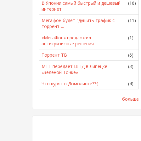
В Японии самый быстрый и дешевый
(16)
интернет
Мегафон будет "душить трафик с
(11)
торрент-...
«МегаФон» предложил
(1)
антикризисные решения...
Торрент ТВ
(6)
МТТ передает ШПД в Липецке
(3)
«Зеленой Точке»
Что курят в Домолинке??:)
(4)
больше