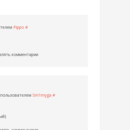
вателем
Pippo
#
влять комментарии
5 пользователем
Sm1rnyga
#
ый)
влять комментарии