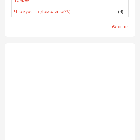
Точке»
Что курят в Домолинке??:)
(4)
больше