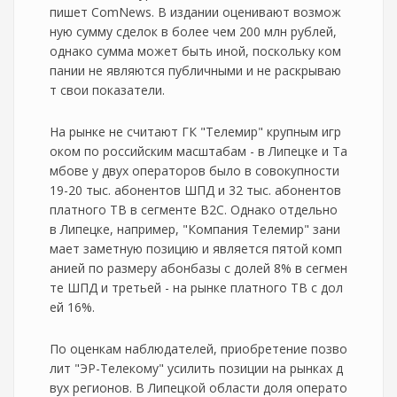
пишет ComNews. В издании оценивают возмож
ную сумму сделок в более чем 200 млн рублей,
однако сумма может быть иной, поскольку ком
пании не являются публичными и не раскрываю
т свои показатели.
На рынке не считают ГК "Телемир" крупным игр
оком по российским масштабам - в Липецке и Та
мбове у двух операторов было в совокупности
19-20 тыс. абонентов ШПД и 32 тыс. абонентов
платного ТВ в сегменте B2C. Однако отдельно
в Липецке, например, "Компания Телемир" зани
мает заметную позицию и является пятой комп
анией по размеру абонбазы с долей 8% в сегмен
те ШПД и третьей - на рынке платного ТВ с дол
ей 16%.
По оценкам наблюдателей, приобретение позво
лит "ЭР-Телекому" усилить позиции на рынках д
вух регионов. В Липецкой области доля операто