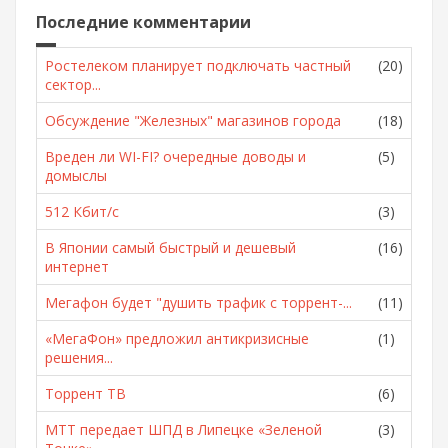
Последние комментарии
Ростелеком планирует подключать частный
(20)
сектор...
Обсуждение "Железных" магазинов города
(18)
Вреден ли WI-FI? очередные доводы и
(5)
домыслы
512 Кбит/с
(3)
В Японии самый быстрый и дешевый
(16)
интернет
Мегафон будет "душить трафик с торрент-...
(11)
«МегаФон» предложил антикризисные
(1)
решения...
Торрент ТВ
(6)
МТТ передает ШПД в Липецке «Зеленой
(3)