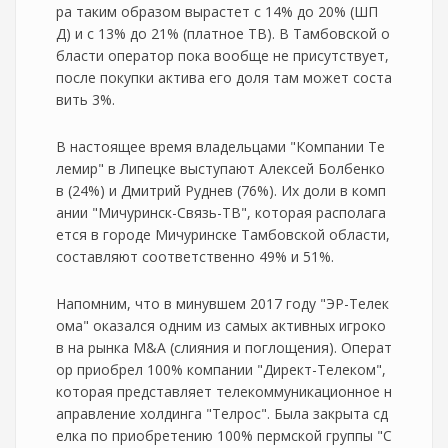
ра таким образом вырастет с 14% до 20% (ШП
Д) и с 13% до 21% (платное ТВ). В Тамбовской о
бласти оператор пока вообще не присутствует,
после покупки актива его доля там может соста
вить 3%.
В настоящее время владельцами "Компании Те
лемир" в Липецке выступают Алексей Болбенко
в (24%) и Дмитрий Руднев (76%). Их доли в комп
ании "Мичуринск-Связь-ТВ", которая располага
ется в городе Мичуринске Тамбовской области,
составляют соответственно 49% и 51%.
Напомним, что в минувшем 2017 году "ЭР-Телек
ома" оказался одним из самых активных игроко
в на рынка M&A (слияния и поглощения). Операт
ор приобрел 100% компании "Директ-Телеком",
которая представляет телекоммуникационное н
аправление холдинга "Телрос". Была закрыта сд
елка по приобретению 100% пермской группы "С