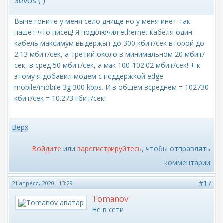
Sevos ( )
Выче гоните у меня село днище но у меня инет так
пашет что писец! Я подключил ethernet кабеля один
кабель максимум выдержыт до 300 кбит/сек второй до
2.13 мбит/сек, а третий около в минимальном 20 мбит/
сек, в сред 50 мбит/сек, а мак 100-102.02 мбит/сек! + к
этому я добавил модем с поддержкой edge
mobile/mobile 3g 300 kbps. И в общем всреднем = 102730
кбит/сек = 10.273 гбит/сек!
Верх
Войдите
или
зарегистрируйтесь
, чтобы отправлять
комментарии
#17
21 апреля, 2020 - 13:29
Tomanov
Не в сети