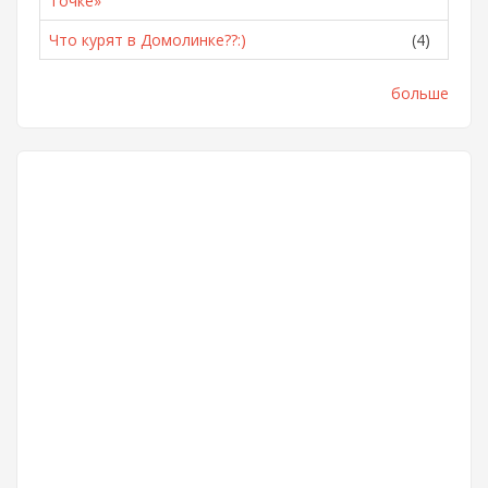
Точке»
Что курят в Домолинке??:)
(4)
больше