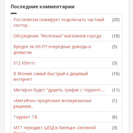
Последние комментарии
Ростелеком планирует подключать частный
(20)
сектор...
Обсуждение "Железных" магазинов города
(18)
Вреден ли WI-FI? очередные доводы и
(5)
домыслы
512 Кбит/с
(3)
В Японии самый быстрый и дешевый
(16)
интернет
Мегафон будет "душить трафик с торрент-...
(11)
«МегаФон» предложил антикризисные
(1)
решения...
Торрент ТВ
(6)
МТТ передает ШПД в Липецке «Зеленой
(3)