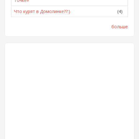
Точке»
Что курят в Домолинке??:)
(4)
больше