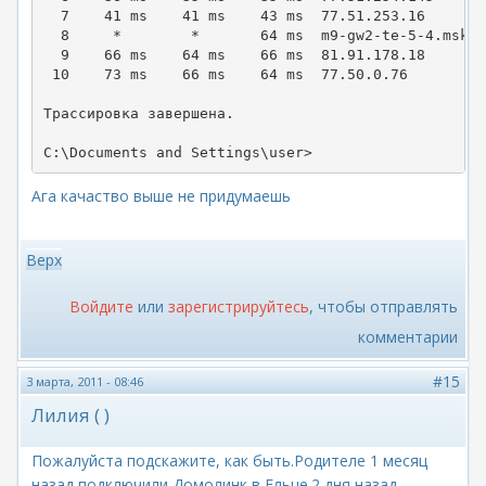
  7    41 ms    41 ms    43 ms  77.51.253.16

  8     *        *       64 ms  m9-gw2-te-5-4.msk.a
  9    66 ms    64 ms    66 ms  81.91.178.18

 10    73 ms    66 ms    64 ms  77.50.0.76

Трассировка завершена.

C:\Documents and Settings\user>
Ага качаство выше не придумаешь
Верх
Войдите
или
зарегистрируйтесь
, чтобы отправлять
комментарии
#15
3 марта, 2011 - 08:46
Лилия ( )
Пожалуйста подскажите, как быть.Родителе 1 месяц
назад подключили Домолинк в Ельце.2 дня назад