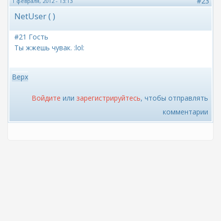
#23
1 февраля, 2012 - 13:13
NetUser ( )
#21 Гость
Ты жжешь чувак. :lol:
Верх
Войдите
или
зарегистрируйтесь
, чтобы отправлять
комментарии