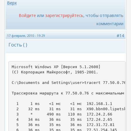
Верх
Войдите
или
зарегистрируйтесь
, чтобы отправлять
комментарии
#14
17 февраля, 2010 - 19:29
Гость ( )
Microsoft Windows XP [Версия 5.1.2600]

(С) Корпорация Майкрософт, 1985-2001.

C:\Documents and Settings\user>tracert 77.50.0.76

Трассировка маршрута к 77.50.0.76 с максимальным чи
  1     1 ms    <1 мс    <1 мс  192.168.1.1

  2    32 ms    31 ms    31 ms  X90.bbn00.lipetsk.r
  3     *      490 ms   110 ms  172.24.2.66

  4    34 ms    36 ms    35 ms  172.24.2.65

  5    36 ms    35 ms    36 ms  172.31.72.81

  6    36 ms    35 ms    35 ms  77.51.254.145
