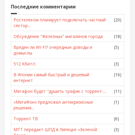
Последние комментарии
Ростелеком планирует подключать частный
(20)
сектор...
Обсуждение "Железных" магазинов города
(18)
Вреден ли WI-FI? очередные доводы и
(5)
домыслы
512 Кбит/с
(3)
В Японии самый быстрый и дешевый
(16)
интернет
Мегафон будет "душить трафик с торрент-...
(11)
«МегаФон» предложил антикризисные
(1)
решения...
Торрент ТВ
(6)
МТТ передает ШПД в Липецке «Зеленой
(3)