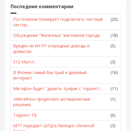
Последние комментарии
Ростелеком планирует подключать частный
(20)
сектор...
Обсуждение "Железных" магазинов города
(18)
Вреден ли WI-FI? очередные доводы и
(5)
домыслы
512 Кбит/с
(3)
В Японии самый быстрый и дешевый
(16)
интернет
Мегафон будет "душить трафик с торрент-...
(11)
«МегаФон» предложил антикризисные
(1)
решения...
Торрент ТВ
(6)
МТТ передает ШПД в Липецке «Зеленой
(3)