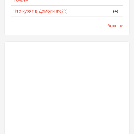
Точке»
Что курят в Домолинке??:)
(4)
больше