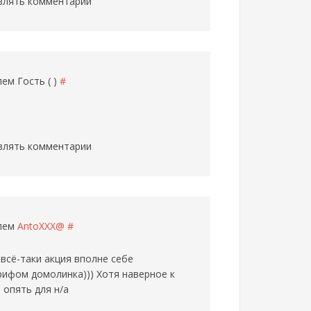
влять комментарии
елем
Гость ( )
#
влять комментарии
елем
AntoXXX@
#
 всё-таки акция вполне себе
рифом домолинка))) Хотя наверное к
 опять для н/а