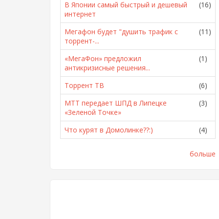
В Японии самый быстрый и дешевый
(16)
интернет
Мегафон будет "душить трафик с
(11)
торрент-...
«МегаФон» предложил
(1)
антикризисные решения...
Торрент ТВ
(6)
МТТ передает ШПД в Липецке
(3)
«Зеленой Точке»
Что курят в Домолинке??:)
(4)
больше