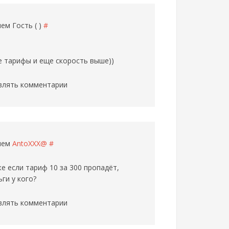
елем
Гость ( )
#
же тарифы и еще скорость выше))
влять комментарии
елем
AntoXXX@
#
е если тариф 10 за 300 пропадёт,
ьги у кого?
влять комментарии