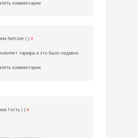
влять комментарии
елем
NetUser ( )
#
бновляет тарифы а это было недавно.
влять комментарии
елем
Гость ( )
#