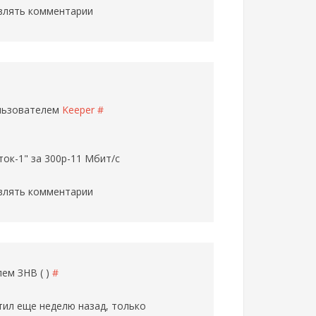
влять комментарии
ользователем
Keeper
#
ок-1" за 300р-11 Мбит/с
влять комментарии
елем
ЗНВ ( )
#
тил еще неделю назад, только