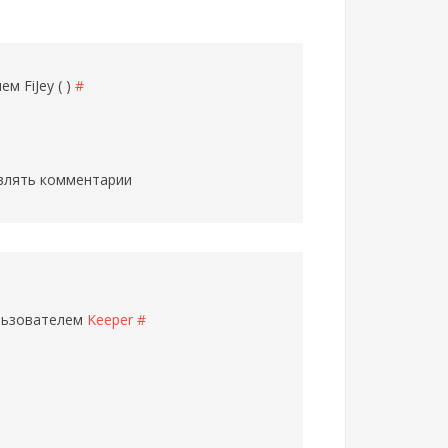
елем
FiJey ( )
#
влять комментарии
ользователем
Keeper
#