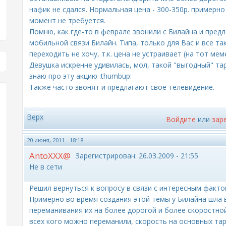
нафик не сдался. Нормальная цена - 300-350р. примерно
момент не требуется.
Помню, как где-то в феврале звонили с Билайна и пред
мобильной связи Билайн. Типа, только для Вас и все так
переходить не хочу, т.к. цена не устраивает (на тот мем
Девушка искренне удивилась, мол, такой "выгодный" тари
знаю про эту акцию :thumbup:
Также часто звонят и предлагают свое телевидение.
Верх
Войдите
или
зар
20 июня, 2011 - 18:18
AntoXXX@
Зарегистрирован:
26.03.2009 - 21:55
Не в сети
Решил вернуться к вопросу в связи с интересным факто
Примерно во время создания этой темы у Билайна шла 
переманивания их на более дорогой и более скоростной
всех кого можно переманили, скорость на основных тар