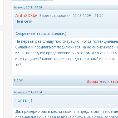
6 июня, 2011 - 17:24
AntoXXX@
Зарегистрирован:
26.03.2009 - 21:55
Не в сети
Секретные тарифы Билайн:)
Не первый раз слышу про ситуацию, когда потенциаль
билайна и предлагают подключится на не анонсированн
650р...последнее предложение о котором я слышал 30 м
и ситуациями? какие тарифы предлагали вам? и всплыв
ти?
Верх
Войдите
или
зар
6 июня, 2011 - 19:54
Гость ( )
Да, примерно раз в месяц звонят и предлагают такое дело
останавливаю на стадии впендюрить мне более дорогой 