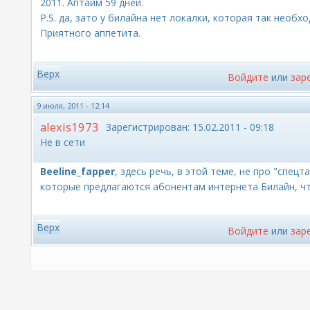
2011. Аптайм 59 дней.
P.S. да, зато у билайна нет локалки, которая так необх
Приятного аппетита.
Верх
Войдите
или
зар
9 июля, 2011 - 12:14
alexis1973
Зарегистрирован:
15.02.2011 - 09:18
Не в сети
Beeline_fapper
, здесь речь, в этой теме, не про "спец
которые предлагаются абонентам интернета Билайн, чт
Верх
Войдите
или
зар