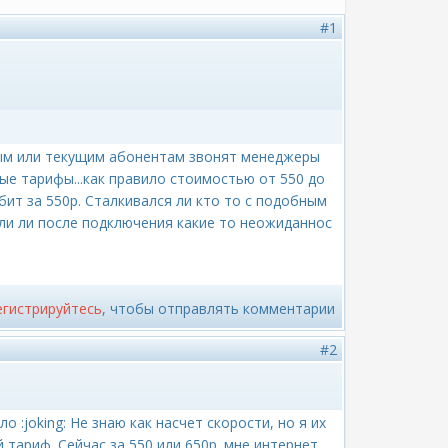
#1
ным или текущим абонентам звонят менеджеры
ые тарифы...как правило стоимостью от 550 до
бит за 550р. Сталкивался ли кто то с подобным
али ли после подключения какие то неожиданнос
егистрируйтесь
, чтобы отправлять комментарии
#2
 :joking: Не знаю как насчет скорости, но я их
тариф. Сейчас за 550 или 650р. мне интернет