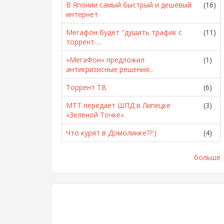
В Японии самый быстрый и дешевый
(16)
интернет
Мегафон будет "душить трафик с
(11)
торрент-...
«МегаФон» предложил
(1)
антикризисные решения...
Торрент ТВ
(6)
МТТ передает ШПД в Липецке
(3)
«Зеленой Точке»
Что курят в Домолинке??:)
(4)
больше