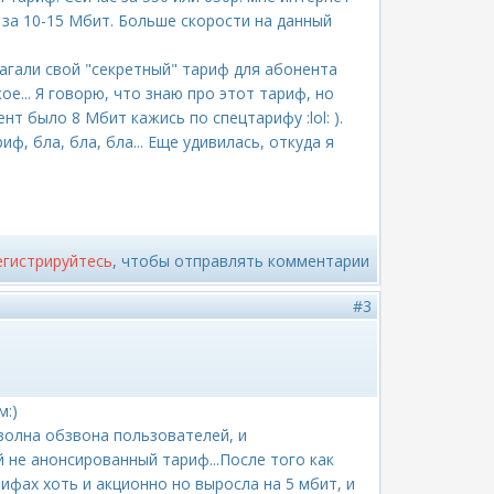
 за 10-15 Мбит. Больше скорости на данный
лагали свой "секретный" тариф для абонента
ое... Я говорю, что знаю про этот тариф, но
ент было 8 Мбит кажись по спецтарифу :lol: ).
ф, бла, бла, бла... Еще удивилась, откуда я
егистрируйтесь
, чтобы отправлять комментарии
#3
м:)
волна обзвона пользователей, и
 не анонсированный тариф...После того как
ифах хоть и акционно но выросла на 5 мбит, и