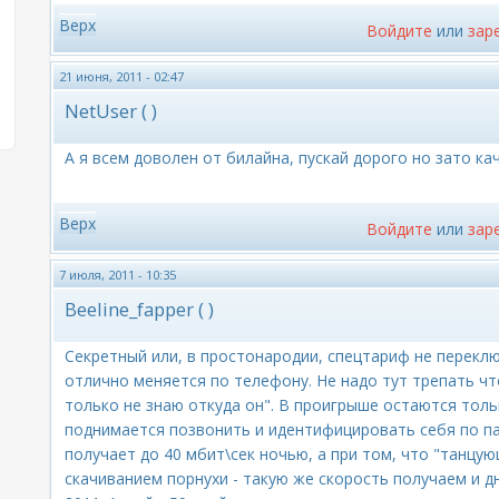
Верх
Войдите
или
зар
21 июня, 2011 - 02:47
NetUser ( )
А я всем доволен от билайна, пускай дорого но зато ка
Верх
Войдите
или
зар
7 июля, 2011 - 10:35
Beeline_fapper ( )
Секретный или, в простонародии, спецтариф не переклю
отлично меняется по телефону. Не надо тут трепать чт
только не знаю откуда он". В проигрыше остаются толь
поднимается позвонить и идентифицировать себя по па
получает до 40 мбит\сек ночью, а при том, что "танцу
скачиванием порнухи - такую же скорость получаем и 