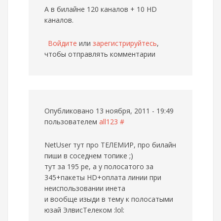
А в билайне 120 каналов + 10 HD
каналов.
Войдите
или
зарегистрируйтесь
,
чтобы отправлять комментарии
Опубликовано 13 ноября, 2011 - 19:49
пользователем
all123
#
NetUser тут про ТЕЛЕМИР, про билайн
пиши в соседнем топике ;)
тут за 195 ре, а у полосатого за
345+пакеты HD+оплата линии при
неиспользовании инета
и вообще изыди в тему к полосатыми
юзай ЭлвисТелеком :lol: