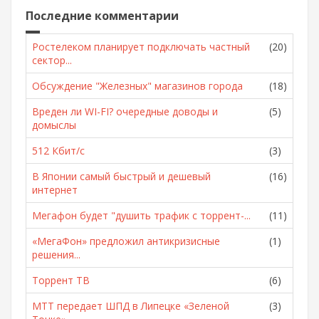
Последние комментарии
Ростелеком планирует подключать частный
(20)
сектор...
Обсуждение "Железных" магазинов города
(18)
Вреден ли WI-FI? очередные доводы и
(5)
домыслы
512 Кбит/с
(3)
В Японии самый быстрый и дешевый
(16)
интернет
Мегафон будет "душить трафик с торрент-...
(11)
«МегаФон» предложил антикризисные
(1)
решения...
Торрент ТВ
(6)
МТТ передает ШПД в Липецке «Зеленой
(3)