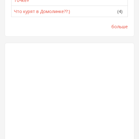
Точке»
Что курят в Домолинке??:)
(4)
больше