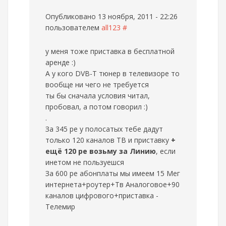
Опубликовано 13 ноября, 2011 - 22:26
пользователем
all123
#
у меня тоже приставка в бесплатной
аренде :)
А у кого DVB-T тюнер в телевизоре то
вообще ни чего не требуется
ты бы сначала условия читал,
пробовал, а потом говорил :)
.
За 345 ре у полосатых тебе дадут
только 120 каналов ТВ и приставку
+
ещё 120 ре возьму за Линию
, если
инетом не пользуешся
За 600 ре абонплаты мы имеем 15 Мег
интернета+роутер+Тв Аналоговое+90
каналов цифрового+приставка -
Телемир