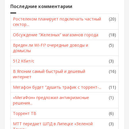
Последние комментарии
Ростелеком планирует подключать частный
(20)
сектор...
Обсуждение "Железных" магазинов города
(18)
Вреден ли WI-FI? очередные доводы и
(5)
домыслы
512 Кбит/с
(3)
В Японии самый быстрый и дешевый
(16)
интернет
Мегафон будет "душить трафик с торрент-...
(11)
«МегаФон» предложил антикризисные
(1)
решения...
Торрент ТВ
(6)
МТТ передает ШПД в Липецке «Зеленой
(3)