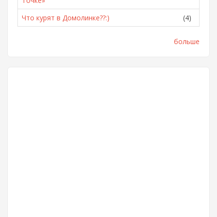
Точке»
Что курят в Домолинке??:)
(4)
больше