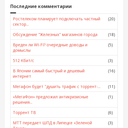
Последние комментарии
Ростелеком планирует подключать частный
(20)
сектор...
Обсуждение "Железных" магазинов города
(18)
Вреден ли WI-FI? очередные доводы и
(5)
домыслы
512 Кбит/с
(3)
В Японии самый быстрый и дешевый
(16)
интернет
Мегафон будет "душить трафик с торрент-...
(11)
«МегаФон» предложил антикризисные
(1)
решения...
Торрент ТВ
(6)
МТТ передает ШПД в Липецке «Зеленой
(3)