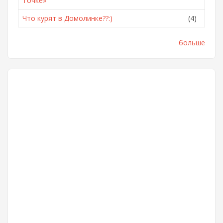
Точке»
Что курят в Домолинке??:)
(4)
больше