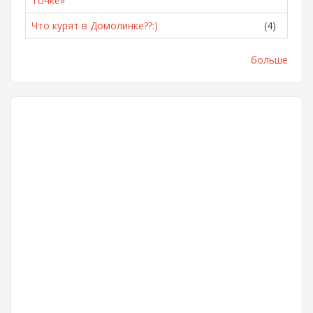
Точке»
Что курят в Домолинке??:)
(4)
больше