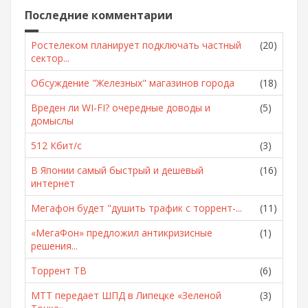
Последние комментарии
Ростелеком планирует подключать частный
(20)
сектор...
Обсуждение "Железных" магазинов города
(18)
Вреден ли WI-FI? очередные доводы и
(5)
домыслы
512 Кбит/с
(3)
В Японии самый быстрый и дешевый
(16)
интернет
Мегафон будет "душить трафик с торрент-...
(11)
«МегаФон» предложил антикризисные
(1)
решения...
Торрент ТВ
(6)
МТТ передает ШПД в Липецке «Зеленой
(3)