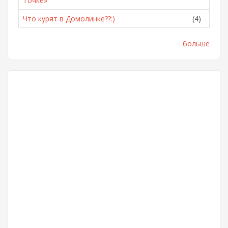
Точке»
Что курят в Домолинке??:)
(4)
больше