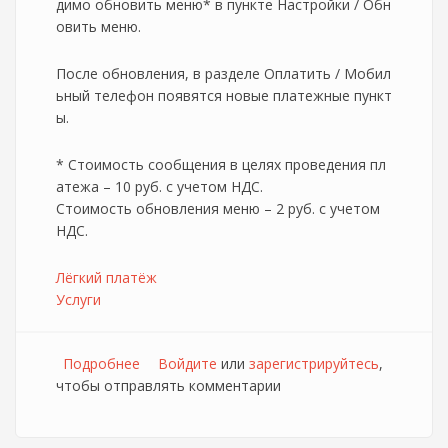
димо обновить меню* в пункте Настройки / Обн
овить меню.
После обновления, в разделе Оплатить / Мобил
ьный телефон появятся новые платежные пункт
ы.
* Стоимость сообщения в целях проведения пл
атежа – 10 руб. с учетом НДС.
Стоимость обновления меню – 2 руб. с учетом
НДС.
Лёгкий платёж
Услуги
Подробнее
о МТС позволит пополнять счета других
Войдите
или
зарегистрируйтесь
,
чтобы отправлять комментарии
операторов, с помощью услуги "Лёгкий
платёж"