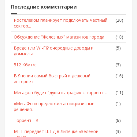
Последние комментарии
Ростелеком планирует подключать частный
(20)
сектор...
Обсуждение "Железных" магазинов города
(18)
Вреден ли WI-FI? очередные доводы и
(5)
домыслы
512 Кбит/с
(3)
В Японии самый быстрый и дешевый
(16)
интернет
Мегафон будет "душить трафик с торрент-...
(11)
«МегаФон» предложил антикризисные
(1)
решения...
Торрент ТВ
(6)
МТТ передает ШПД в Липецке «Зеленой
(3)