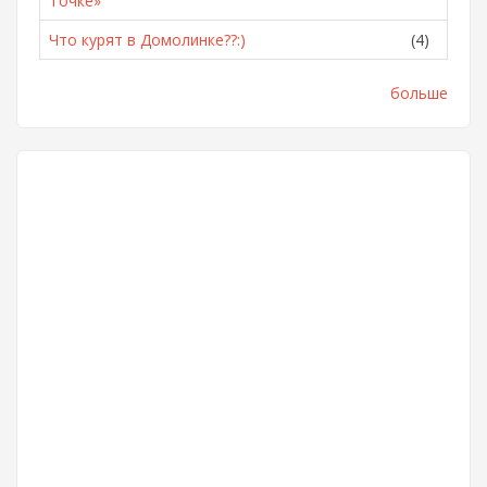
Точке»
Что курят в Домолинке??:)
(4)
больше