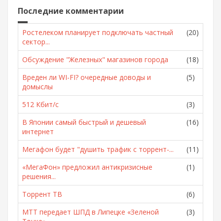
Последние комментарии
Ростелеком планирует подключать частный
(20)
сектор...
Обсуждение "Железных" магазинов города
(18)
Вреден ли WI-FI? очередные доводы и
(5)
домыслы
512 Кбит/с
(3)
В Японии самый быстрый и дешевый
(16)
интернет
Мегафон будет "душить трафик с торрент-...
(11)
«МегаФон» предложил антикризисные
(1)
решения...
Торрент ТВ
(6)
МТТ передает ШПД в Липецке «Зеленой
(3)