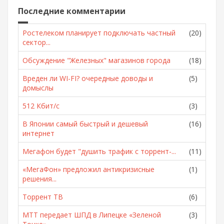
Последние комментарии
Ростелеком планирует подключать частный
(20)
сектор...
Обсуждение "Железных" магазинов города
(18)
Вреден ли WI-FI? очередные доводы и
(5)
домыслы
512 Кбит/с
(3)
В Японии самый быстрый и дешевый
(16)
интернет
Мегафон будет "душить трафик с торрент-...
(11)
«МегаФон» предложил антикризисные
(1)
решения...
Торрент ТВ
(6)
МТТ передает ШПД в Липецке «Зеленой
(3)