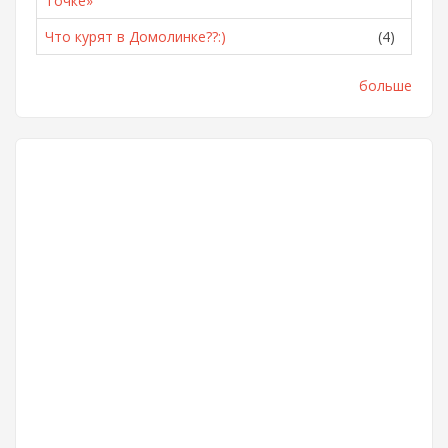
Точке»
Что курят в Домолинке??:)
(4)
больше