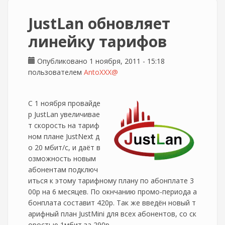
JustLan обновляет
линейку тарифов
Опубликовано 1 ноября, 2011 - 15:18
пользователем
AntoXXX@
С 1 ноября провайде
р JustLan увеличивае
т скорость на тариф
ном плане JustNext д
о 20 мбит/с, и даёт в
озможность новым
абонентам подключ
иться к этому тарифному плану по абонплате 3
00р на 6 месяцев. По окнчанию промо-периода а
бонплата составит 420р. Так же введён новый т
арифный план JustMini для всех абонентов, со ск
оростью 1мбит за 290р.