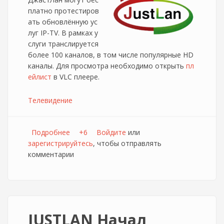
платно протестиров
ать обновлённую ус
луг IP-TV. В рамках у
слуги транслируется
более 100 каналов, в том числе популярные HD
каналы. Для просмотра необходимо открыть
пл
ейлист
в VLC плеере.
Телевидение
Подробнее
о JustLan начинает тестирование IP-TV от
+6
Войдите
или
зарегистрируйтесь
нового поставщика (Обновлено)
, чтобы отправлять
комментарии
JUSTLAN Начал