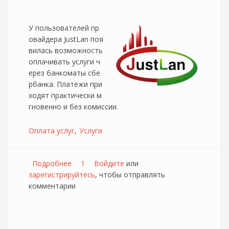
У пользователей пр
овайдера JustLan поя
вилась возможность
оплачивать услуги ч
ерез банкоматы сбе
рбанка. Платежи при
ходят практически м
гновенно и без комиссии.
Оплата услуг
Услуги
Подробнее
о Новый способ оплаты услуг провайдера
1
Войдите
или
зарегистрируйтесь
JustLan
, чтобы отправлять
комментарии