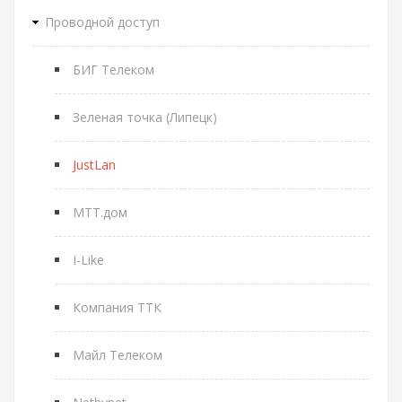
Проводной доступ
БИГ Телеком
Зеленая точка (Липецк)
JustLan
МТТ.дом
I-Like
Компания ТТК
Майл Телеком