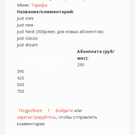
Меню:
Тарифы
Название/комментарий:
Just mini
Just new
Just Next (300р/мес для новых абонентов)
Just classic
Just dream
Абонплата (руб/
мес):
Скорость (Кбит/c):
290
1024
390
420
500
750
Подробнее
о JustLan обновляет тарифные планы
1
Войдите
или
зарегистрируйтесь
, чтобы отправлять
комментарии