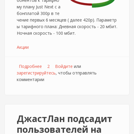
бонентов к тарифно
му плану Just Next с а
бонплатой 300р в те
чение первых 6 месяцев ( далее 420р). Параметр
ы тарифного плана: Дневная скорость - 20 мбит.
Ночная скорость - 100 мбит.
Акции
Подробнее
о Провайдер JustLan продлевает
2
Войдите
или
зарегистрируйтесь
возможность подключения к промо-тарифу
, чтобы отправлять
комментарии
ДжастЛан подсадит
пользователей на