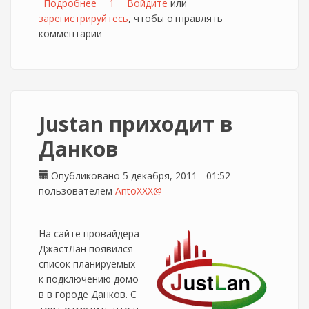
Подробнее
о ДжастЛан подсадит пользователей на
1
Войдите
или
зарегистрируйтесь
"энергетик"
, чтобы отправлять
комментарии
Justan приходит в
Данков
Опубликовано 5 декабря, 2011 - 01:52
пользователем
AntoXXX@
На сайте провайдера
ДжастЛан появился
список планируемых
к подключению домо
в в городе Данков. С