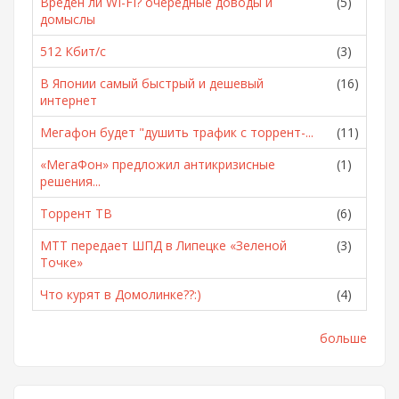
Вреден ли WI-FI? очередные доводы и
(5)
домыслы
512 Кбит/с
(3)
В Японии самый быстрый и дешевый
(16)
интернет
Мегафон будет "душить трафик с торрент-...
(11)
«МегаФон» предложил антикризисные
(1)
решения...
Торрент ТВ
(6)
МТТ передает ШПД в Липецке «Зеленой
(3)
Точке»
Что курят в Домолинке??:)
(4)
больше