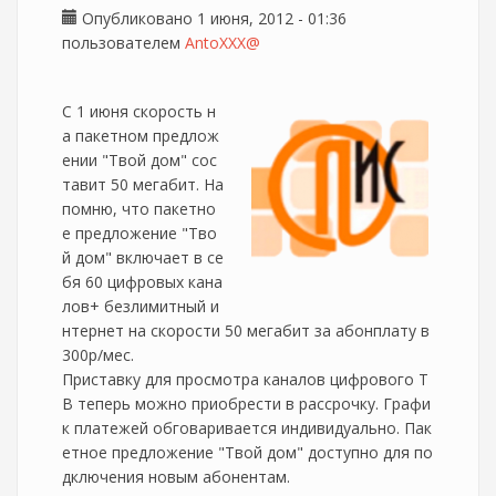
Опубликовано 1 июня, 2012 - 01:36
пользователем
AntoXXX@
С 1 июня скорость н
а пакетном предлож
ении "Твой дом" сос
тавит 50 мегабит. На
помню, что пакетно
е предложение "Тво
й дом" включает в се
бя 60 цифровых кана
лов+ безлимитный и
нтернет на скорости 50 мегабит за абонплату в
300р/мес.
Приставку для просмотра каналов цифрового Т
В теперь можно приобрести в рассрочку. Графи
к платежей обговаривается индивидуально. Пак
етное предложение "Твой дом" доступно для по
дключения новым абонентам.