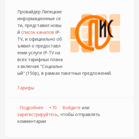
Провайдер Липецкие
информационные се
ти, представил новы
й
список каналов
IP-
TV, и официально об
ъявил о предоставл
ении услуги IP-TV на
всех тарифных плана
х включая "Социальн
ый" (150р), в рамках пакетных предложений.
Тарифы
Подробнее
о ЛИС обновляет список каналов IP-TV и
+70
Войдите
или
зарегистрируйтесь
официально запускает пакетные
, чтобы отправлять
комментарии
предложения