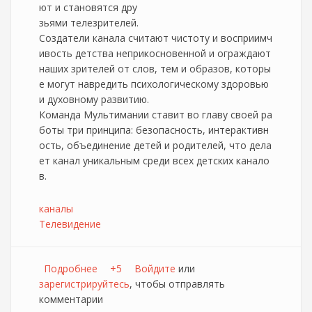
ют и становятся дру
зьями телезрителей.
Создатели канала считают чистоту и восприимч
ивость детства неприкосновенной и ограждают
наших зрителей от слов, тем и образов, которы
е могут навредить психологическому здоровью
и духовному развитию.
Команда Мультимании ставит во главу своей ра
боты три принципа: безопасность, интерактивн
ость, объединение детей и родителей, что дела
ет канал уникальным среди всех детских канало
в.
каналы
Телевидение
Подробнее
о В IP-TV сети ЛИС начал вещание детский
+5
Войдите
или
зарегистрируйтесь
канал Мультимания
, чтобы отправлять
комментарии