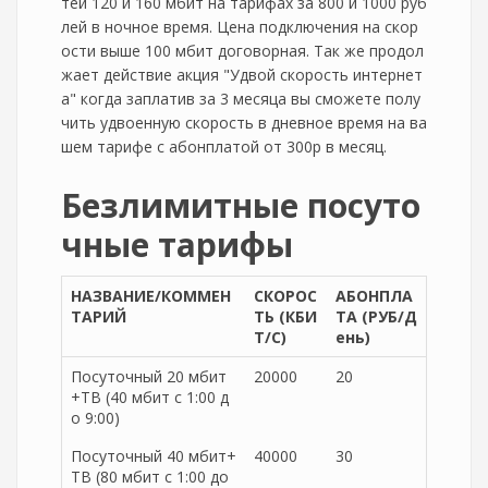
тей 120 и 160 мбит на тарифах за 800 и 1000 руб
лей в ночное время. Цена подключения на скор
ости выше 100 мбит договорная. Так же продол
жает действие акция "Удвой скорость интернет
а" когда заплатив за 3 месяца вы сможете полу
чить удвоенную скорость в дневное время на ва
шем тарифе с абонплатой от 300р в месяц.
Безлимитные посуто
чные тарифы
НАЗВАНИЕ/КОММЕН
СКОРОС
АБОНПЛА
ТАРИЙ
ТЬ (КБИ
ТА (РУБ/Д
Т/C)
ень)
Посуточный 20 мбит
20000
20
+ТВ (40 мбит с 1:00 д
о 9:00)
Посуточный 40 мбит+
40000
30
ТВ (80 мбит с 1:00 до