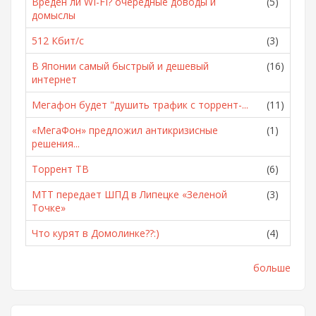
Вреден ли WI-FI? очередные доводы и
(5)
домыслы
512 Кбит/с
(3)
В Японии самый быстрый и дешевый
(16)
интернет
Мегафон будет "душить трафик с торрент-...
(11)
«МегаФон» предложил антикризисные
(1)
решения...
Торрент ТВ
(6)
МТТ передает ШПД в Липецке «Зеленой
(3)
Точке»
Что курят в Домолинке??:)
(4)
больше