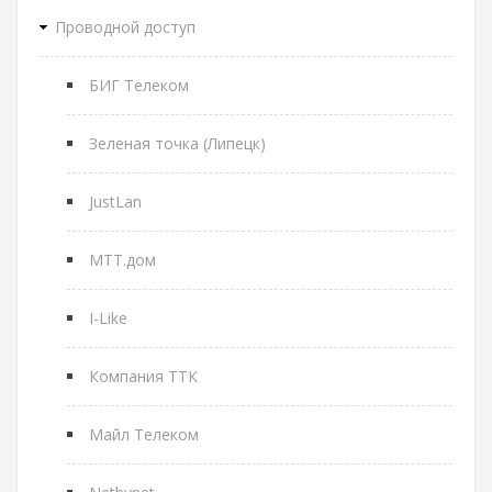
Проводной доступ
БИГ Телеком
Зеленая точка (Липецк)
JustLan
МТТ.дом
I-Like
Компания ТТК
Майл Телеком