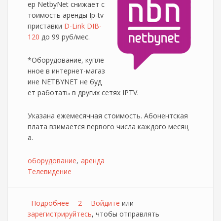
ер NetbyNet снижает с
тоимость аренды Ip-tv
приставки
D-Link DIB-
120
до 99 руб/мес.
*Оборудование, купле
нное в интернет-магаз
ине NETBYNET не буд
ет работать в других сетях IPTV.
Указана ежемесячная стоимость. Абонентская
плата взимается первого числа каждого месяц
а.
оборудование
аренда
Телевидение
Подробнее
о Снижение стоимости аренды приставки
2
Войдите
или
зарегистрируйтесь
для NetbyNet ТВ
, чтобы отправлять