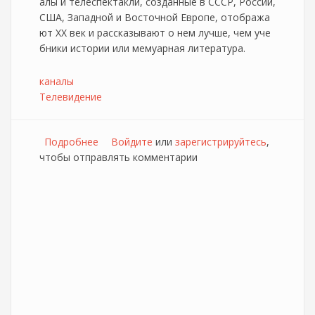
алы и телеспектакли, созданные в СССР, России,
США, Западной и Восточной Европе, отобража
ют ХХ век и рассказывают о нем лучше, чем уче
бники истории или мемуарная литература.
каналы
Телевидение
Подробнее
о Изменения в составе каналов NetbyNet
Войдите
или
зарегистрируйтесь
,
чтобы отправлять комментарии
ТВ