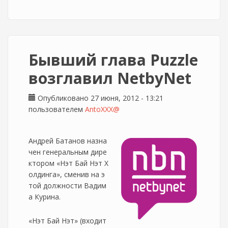
Бывший глава Puzzle
возглавил NetbyNet
Опубликовано 27 июня, 2012 - 13:21
пользователем
AntoXXX@
Андрей Батанов назна
чен генеральным дире
ктором «Нэт Бай Нэт Х
олдинга», сменив на э
той должности Вадим
а Курина.
«Нэт Бай Нэт» (входит