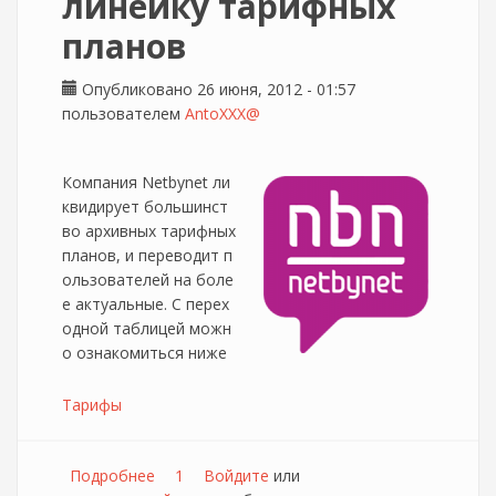
линейку тарифных
планов
Опубликовано 26 июня, 2012 - 01:57
пользователем
AntoXXX@
Компания Netbynet ли
квидирует большинст
во архивных тарифных
планов, и переводит п
ользователей на боле
е актуальные. С перех
одной таблицей можн
о ознакомиться ниже
Тарифы
Подробнее
о Netbynet оптимизирует линейку тарифных
1
Войдите
или