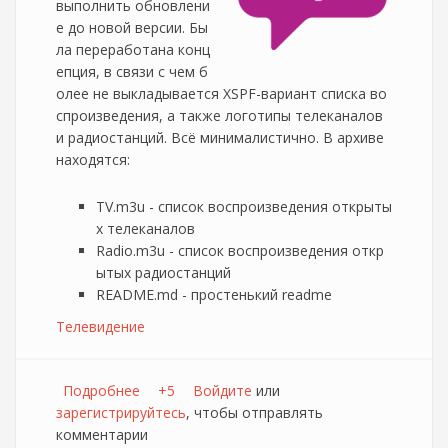
выполнить обновлени
е до новой версии. Бы
ла переработана конц
епция, в связи с чем б
олее не выкладывается XSPF-вариант списка во
спроизведения, а также логотипы телеканалов
и радиостанций. Всё минималистично. В архиве
находятся:
TV.m3u - список воспроизведения открыты
х телеканалов
Radio.m3u - список воспроизведения откр
ытых радиостанций
README.md - простенький readme
Телевидение
Подробнее
о Открытые каналы сети Netbynet Версия
+5
Войдите
или
зарегистрируйтесь
от 4 июня 2012 года
, чтобы отправлять
комментарии