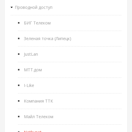
Проводной доступ
БИГ Телеком
Зеленая точка (Липецк)
JustLan
МТТ.дом
I-Like
Компания ТТК
Майл Телеком