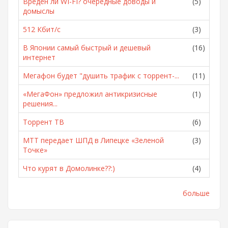
Вреден ли WI-FI? очередные доводы и
(5)
домыслы
512 Кбит/с
(3)
В Японии самый быстрый и дешевый
(16)
интернет
Мегафон будет "душить трафик с торрент-...
(11)
«МегаФон» предложил антикризисные
(1)
решения...
Торрент ТВ
(6)
МТТ передает ШПД в Липецке «Зеленой
(3)
Точке»
Что курят в Домолинке??:)
(4)
больше