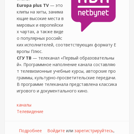
Europa plus TV
— это
клипы на хиты, занима
ющие высокие места в
мировых и европейски
х чартах, а также виде
о популярных российс
ких исполнителей, соответствующих формату Е
вропы Плюс.
СГУ ТВ
— телеканал «Первый образовательны
й». Программное наполнение канала составляю
т телевизионные учебные курсы, авторские про
граммы, культурно-просветительские передачи.
В программе телеканала представлена классика
игрового и документального кино.
каналы
Телевидение
Подробнее
о Изменения в составе каналов Netbynet ТВ
Войдите
или
зарегистрируйтесь
,