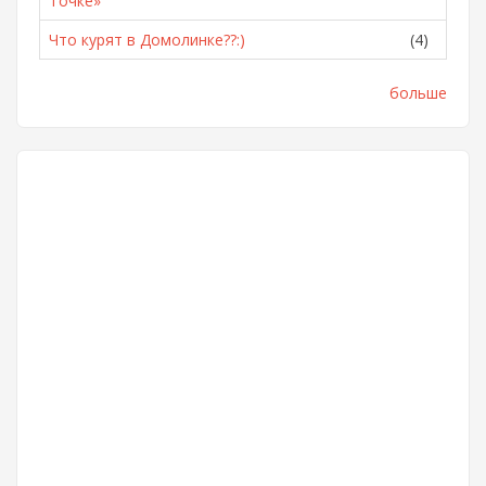
Точке»
Что курят в Домолинке??:)
(4)
больше