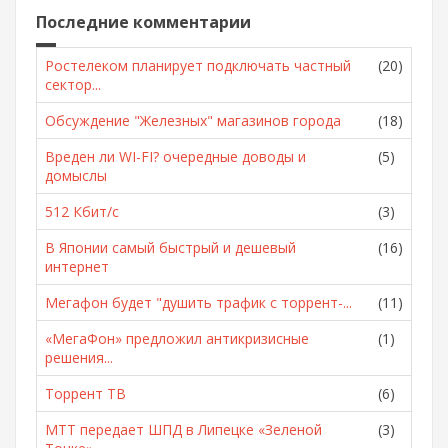
Последние комментарии
Ростелеком планирует подключать частный
(20)
сектор...
Обсуждение "Железных" магазинов города
(18)
Вреден ли WI-FI? очередные доводы и
(5)
домыслы
512 Кбит/с
(3)
В Японии самый быстрый и дешевый
(16)
интернет
Мегафон будет "душить трафик с торрент-...
(11)
«МегаФон» предложил антикризисные
(1)
решения...
Торрент ТВ
(6)
МТТ передает ШПД в Липецке «Зеленой
(3)