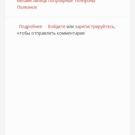
билайн липецк популярные телефоны
Полезное
Подробнее
о Липецкие абоненты "Билайн" стали
Войдите
или
зарегистрируйтесь
,
чтобы отправлять комментарии
больше пользоваться смартфонами