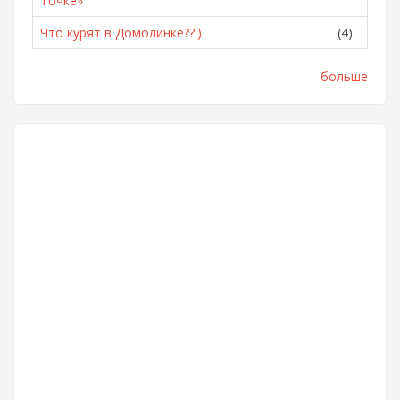
Точке»
Что курят в Домолинке??:)
(4)
больше