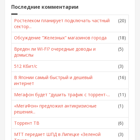
Последние комментарии
Ростелеком планирует подключать частный
(20)
сектор...
Обсуждение "Железных" магазинов города
(18)
Вреден ли WI-FI? очередные доводы и
(5)
домыслы
512 Кбит/с
(3)
В Японии самый быстрый и дешевый
(16)
интернет
Мегафон будет "душить трафик с торрент-...
(11)
«МегаФон» предложил антикризисные
(1)
решения...
Торрент ТВ
(6)
МТТ передает ШПД в Липецке «Зеленой
(3)