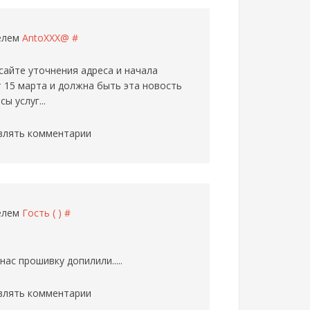
телем
AntoXXX@
#
 сайте уточнения адреса и начала
ит 15 марта и должна быть эта новость
ы услуг...
влять комментарии
телем
Гость ( )
#
ас прошивку допилили.....
влять комментарии