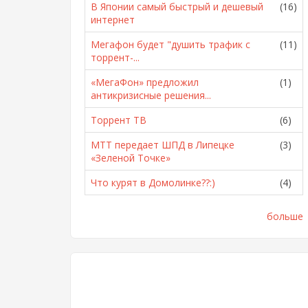
В Японии самый быстрый и дешевый
(16)
интернет
Мегафон будет "душить трафик с
(11)
торрент-...
«МегаФон» предложил
(1)
антикризисные решения...
Торрент ТВ
(6)
МТТ передает ШПД в Липецке
(3)
«Зеленой Точке»
Что курят в Домолинке??:)
(4)
больше