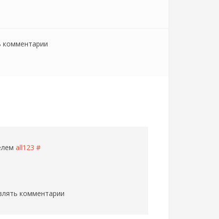
ь комментарии
телем
all123
#
влять комментарии