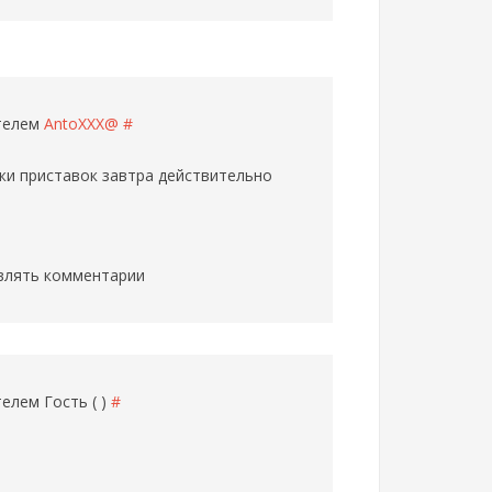
ателем
AntoXXX@
#
ажи приставок завтра действительно
влять комментарии
ателем
Гость ( )
#