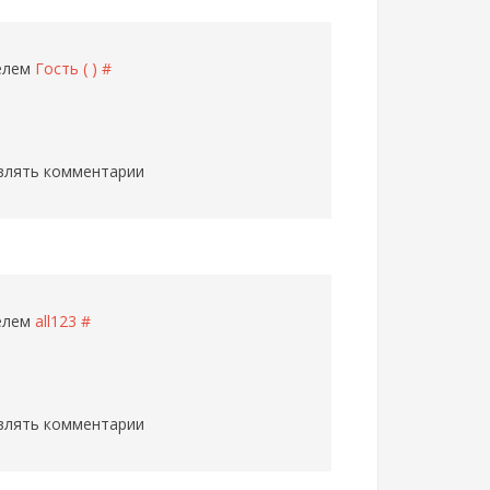
телем
Гость ( )
#
влять комментарии
телем
all123
#
влять комментарии