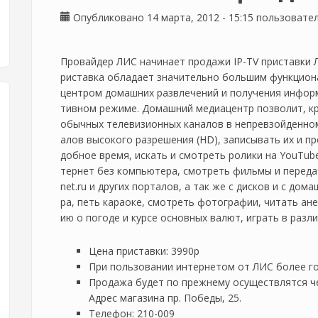
Опубликовано 14 марта, 2012 - 15:15 пользоват
Провайдер ЛИС начинает продажи IP-TV приставки Л
риставка обладает значительно большим функцион
центром домашних развлечений и получения инфор
тивном режиме. Домашний медиацентр позволит, к
обычных телевизионных каналов в непревзойденном
алов высокого разрешения (HD), записывать их и пр
добное время, искать и смотреть ролики на YouTub
тернет без компьютера, смотреть фильмы и передач
net.ru и других порталов, а так же с дисков и с до
ра, петь караоке, смотреть фотографии, читать ан
ию о погоде и курсе основных валют, играть в разл
Цена приставки: 3990р
При пользовании интернетом от ЛИС более го
Продажа будет по прежнему осуществлятся че
Адрес магазина пр. Победы, 25.
Телефон: 210-009