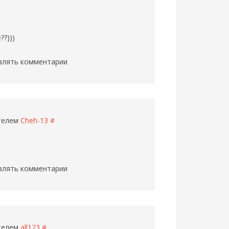
?)))
влять комментарии
ателем
Cheh-13
#
влять комментарии
ателем
all123
#