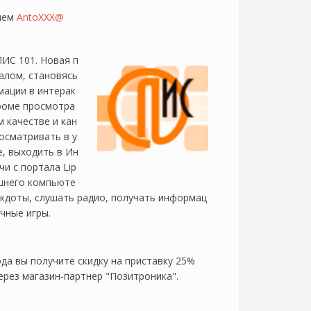
елем
AntoXXX@
ИС 101. Новая п
алом, становясь
мации в интерак
роме просмотра
 качестве и кан
осматривать в у
e, выходить в Ин
и с портала Lip
машнего компьюте
екдоты, слушать радио, получать информац
ичные игры.
да вы получите скидку на приставку 25%
рез магазин-партнер "Позитроника".