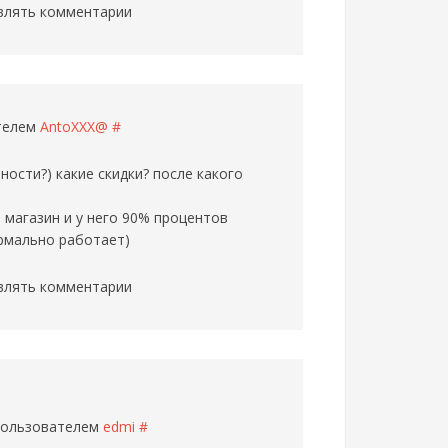
влять комментарии
ателем
AntoXXX@
#
ности?) какие скидки? после какого
магазин и у него 90% процентов
ормально работает)
влять комментарии
 пользователем
edmi
#