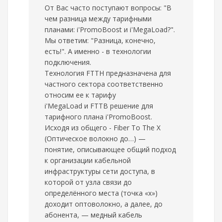
От Вас часто поступают вопросы: "В
чем разница между тарифными
планами: i'PromoBoost и i'MegaLoad?".
Мы ответим: "Разница, конечно,
есть!". А именно - в технологии
подключения.
Технология FTTH предназначена для
частного сектора соответственно
относим ее к тарифу
i'MegaLoad и FTTB решение для
тарифного плана i'PromoBoost.
Исходя из общего - Fiber To The X
(Оптическое волокно до…) —
понятие, описывающее общий подход
к организации кабельной
инфраструктуры сети доступа, в
которой от узла связи до
определённого места (точка «х»)
доходит оптоволокно, а далее, до
абонента, — медный кабель