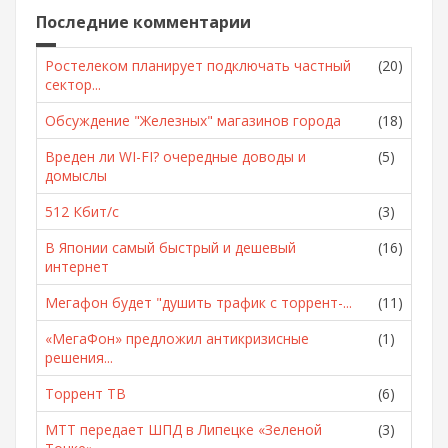
Последние комментарии
Ростелеком планирует подключать частный
(20)
сектор...
Обсуждение "Железных" магазинов города
(18)
Вреден ли WI-FI? очередные доводы и
(5)
домыслы
512 Кбит/с
(3)
В Японии самый быстрый и дешевый
(16)
интернет
Мегафон будет "душить трафик с торрент-...
(11)
«МегаФон» предложил антикризисные
(1)
решения...
Торрент ТВ
(6)
МТТ передает ШПД в Липецке «Зеленой
(3)