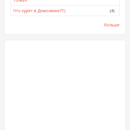
Точке»
Что курят в Домолинке??:)
(4)
больше