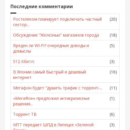
Последние комментарии
Ростелеком планирует подключать частный
(20)
сектор...
Обсуждение "Железных" магазинов города
(18)
Вреден ли WI-FI? очередные доводы и
(5)
домыслы
512 Кбит/с
(3)
В Японии самый быстрый и дешевый
(16)
интернет
Мегафон будет "душить трафик с торрент-...
(11)
«МегаФон» предложил антикризисные
(1)
решения...
Торрент ТВ
(6)
МТТ передает ШПД в Липецке «Зеленой
(3)