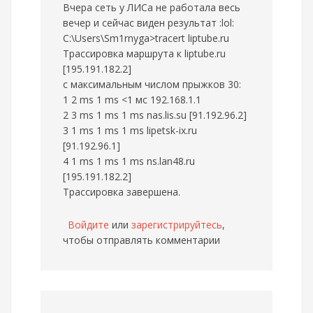
Вчера сеть у ЛИСа не работала весь
вечер и сейчас виден результат :lol:
C:\Users\Sm1rnyga>tracert liptube.ru
Трассировка маршрута к liptube.ru
[195.191.182.2]
с максимальным числом прыжков 30:
1 2 ms 1 ms <1 мс 192.168.1.1
2 3 ms 1 ms 1 ms nas.lis.su [91.192.96.2]
3 1 ms 1 ms 1 ms lipetsk-ix.ru
[91.192.96.1]
4 1 ms 1 ms 1 ms ns.lan48.ru
[195.191.182.2]
Трассировка завершена.
Войдите
или
зарегистрируйтесь
,
чтобы отправлять комментарии