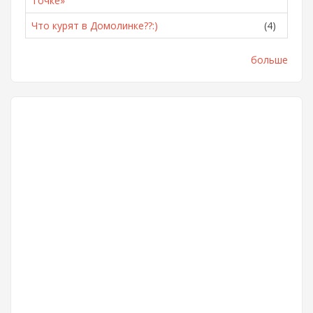
Точке»
Что курят в Домолинке??:)
(4)
больше