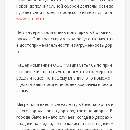
новой дополнительной сферой деятельности за
пускает свой проект городского видео-портала
www.liptube.ru
Веб-камеры стали очень популярны в больших г
ородах. Они транслируют круглосуточно местны
е достопримечательности и загруженность дор
ог.
Нашей компанией ООО "МедиаСеть" было прин
ято решение начать установку таких камер в го
роде Липецке. По нашему мнению, это поможет
сделать наш город еще более красивым и безоп
асным.
Мы решили внести свою лепту в безопасность н
ашего города как на дорогах, так и во дворах. В
городе было немало случаев, когда во дворах н
ападали на людей, совершались акты вандализм
а, повреждались автомобили на парковках – во