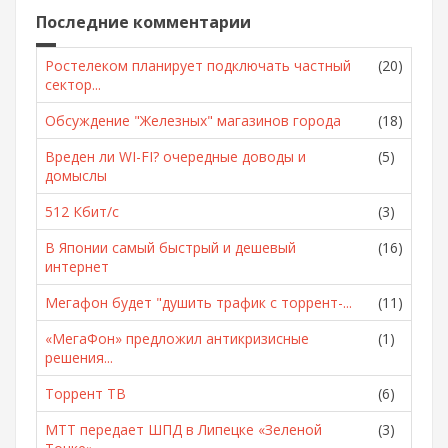
Последние комментарии
Ростелеком планирует подключать частный
(20)
сектор...
Обсуждение "Железных" магазинов города
(18)
Вреден ли WI-FI? очередные доводы и
(5)
домыслы
512 Кбит/с
(3)
В Японии самый быстрый и дешевый
(16)
интернет
Мегафон будет "душить трафик с торрент-...
(11)
«МегаФон» предложил антикризисные
(1)
решения...
Торрент ТВ
(6)
МТТ передает ШПД в Липецке «Зеленой
(3)