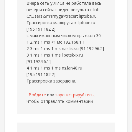
Вчера сеть у ЛИСа не работала весь
вечер и сейчас виден результат :lol:
C:\Users\Sm1rnyga>tracert liptube.ru
Трассировка маршрута к liptube.ru
[195.191.182.2]
с максимальным числом прыжков 30:
1 2 ms 1 ms <1 мс 192.168.1.1
2 3 ms 1 ms 1 ms nas.lis.su [91.192.96.2]
3 1 ms 1 ms 1 ms lipetsk-ix.ru
[91.192.96.1]
4 1 ms 1 ms 1 ms ns.lan48.ru
[195.191.182.2]
Трассировка завершена.
Войдите
или
зарегистрируйтесь
,
чтобы отправлять комментарии