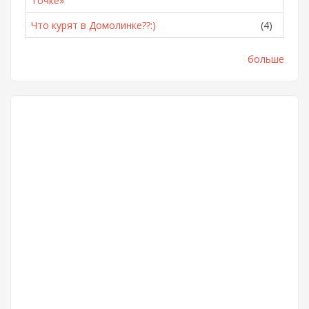
Точке»
Что курят в Домолинке??:)
(4)
больше