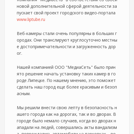
новой дополнительной сферой деятельности за
пускает свой проект городского видео-портала
www.liptube.ru
Веб-камеры стали очень популярны в больших г
ородах. Они транслируют круглосуточно местны
е достопримечательности и загруженность дор
ог.
Нашей компанией ООО "МедиаСеть" было прин
ято решение начать установку таких камер в го
роде Липецке. По нашему мнению, это поможет
сделать наш город еще более красивым и безоп
асным.
Мы решили внести свою лепту в безопасность н
ашего города как на дорогах, так и во дворах. В
городе было немало случаев, когда во дворах н
ападали на людей, совершались акты вандализм
а, повреждались автомобили на парковках – во