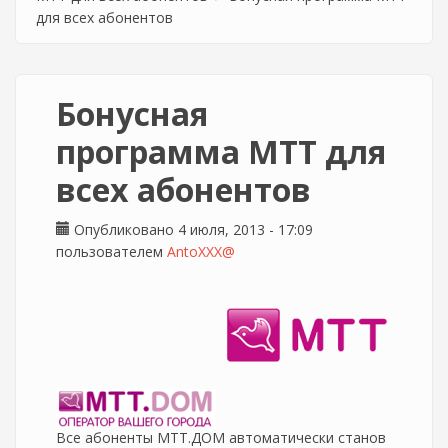
для всех абонентов
Бонусная
программа МТТ для
всех абонентов
Опубликовано 4 июля, 2013 - 17:09
пользователем
AntoXXX@
Все абоненты МТТ.ДОМ автоматически станов