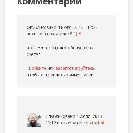
Комментарии
Опубликовано 4 июля, 2013 - 17:23
пользователем
vlad48 ( )
#
а как узнать сколько бонусов на
счету?
Войдите
или
зарегистрируйтесь
,
чтобы отправлять комментарии
Опубликовано 4 июля, 2013 -
19:12 пользователем
crack
#