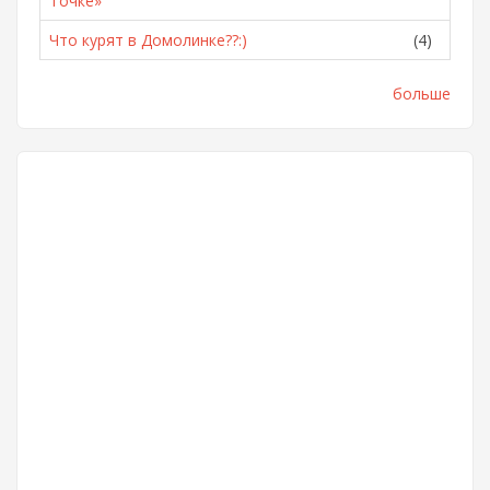
Точке»
Что курят в Домолинке??:)
(4)
больше