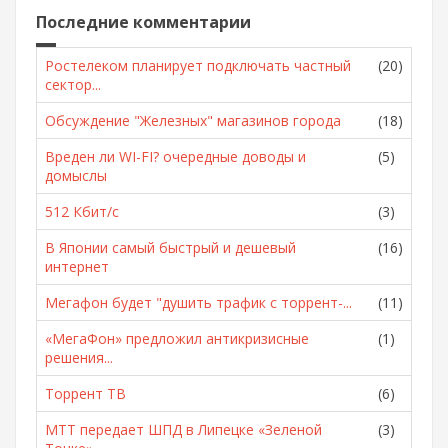
Последние комментарии
Ростелеком планирует подключать частный
(20)
сектор...
Обсуждение "Железных" магазинов города
(18)
Вреден ли WI-FI? очередные доводы и
(5)
домыслы
512 Кбит/с
(3)
В Японии самый быстрый и дешевый
(16)
интернет
Мегафон будет "душить трафик с торрент-...
(11)
«МегаФон» предложил антикризисные
(1)
решения...
Торрент ТВ
(6)
МТТ передает ШПД в Липецке «Зеленой
(3)