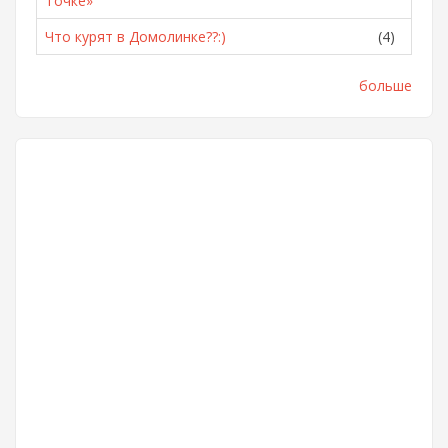
Точке»
Что курят в Домолинке??:)
(4)
больше