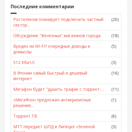
Последние комментарии
Ростелеком планирует подключать частный
(20)
сектор...
Обсуждение "Железных" магазинов города
(18)
Вреден ли WI-FI? очередные доводы и
(5)
домыслы
512 Кбит/с
(3)
В Японии самый быстрый и дешевый
(16)
интернет
Мегафон будет "душить трафик с торрент-...
(11)
«МегаФон» предложил антикризисные
(1)
решения...
Торрент ТВ
(6)
МТТ передает ШПД в Липецке «Зеленой
(3)