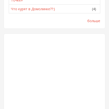
Точке»
Что курят в Домолинке??:)
(4)
больше