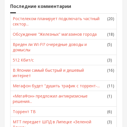
Последние комментарии
Ростелеком планирует подключать частный
(20)
сектор...
Обсуждение "Железных" магазинов города
(18)
Вреден ли WI-FI? очередные доводы и
(5)
домыслы
512 Кбит/с
(3)
В Японии самый быстрый и дешевый
(16)
интернет
Мегафон будет "душить трафик с торрент-...
(11)
«МегаФон» предложил антикризисные
(1)
решения...
Торрент ТВ
(6)
МТТ передает ШПД в Липецке «Зеленой
(3)