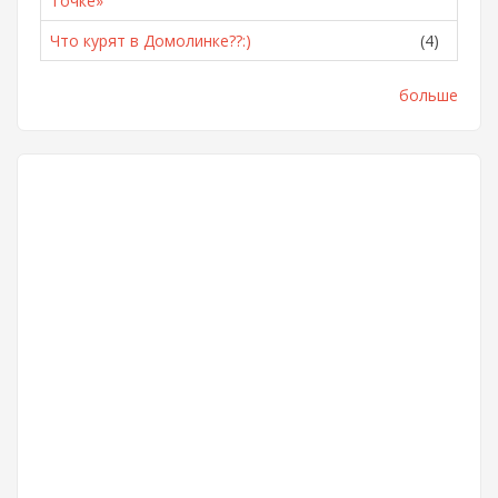
Точке»
Что курят в Домолинке??:)
(4)
больше