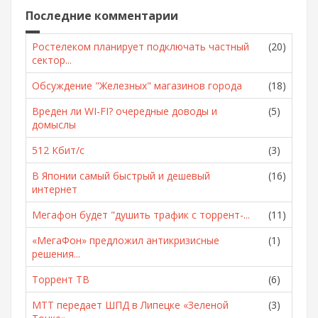
Последние комментарии
Ростелеком планирует подключать частный
(20)
сектор...
Обсуждение "Железных" магазинов города
(18)
Вреден ли WI-FI? очередные доводы и
(5)
домыслы
512 Кбит/с
(3)
В Японии самый быстрый и дешевый
(16)
интернет
Мегафон будет "душить трафик с торрент-...
(11)
«МегаФон» предложил антикризисные
(1)
решения...
Торрент ТВ
(6)
МТТ передает ШПД в Липецке «Зеленой
(3)