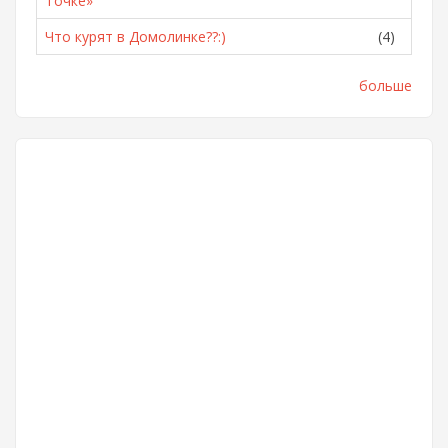
Точке»
Что курят в Домолинке??:)
(4)
больше