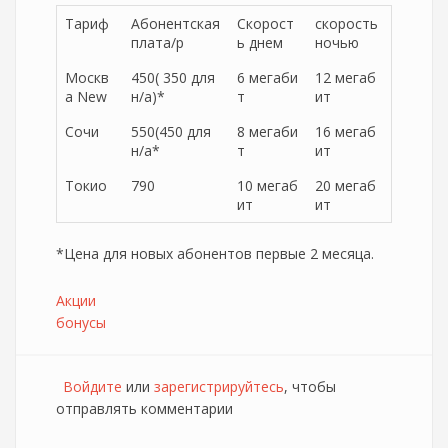
Тариф
Абонентская
Скорост
скорость
плата/р
ь днем
ночью
Москв
450( 350 для
6 мегаби
12 мегаб
а New
н/а)*
т
ит
Сочи
550(450 для
8 мегаби
16 мегаб
н/а*
т
ит
Токио
790
10 мегаб
20 мегаб
ит
ит
*Цена для новых абонентов первые 2 месяца.
Акции
бонусы
Войдите
или
зарегистрируйтесь
, чтобы
отправлять комментарии