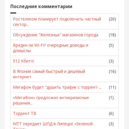
Последние комментарии
Ростелеком планирует подключать частный
(20)
сектор...
Обсуждение "Железных" магазинов города
(18)
Вреден ли WI-FI? очередные доводы и
(5)
домыслы
512 Кбит/с
(3)
В Японии самый быстрый и дешевый
(16)
интернет
Мегафон будет "душить трафик с торрент-...
(11)
«МегаФон» предложил антикризисные
(1)
решения...
Торрент ТВ
(6)
МТТ передает ШПД в Липецке «Зеленой
(3)