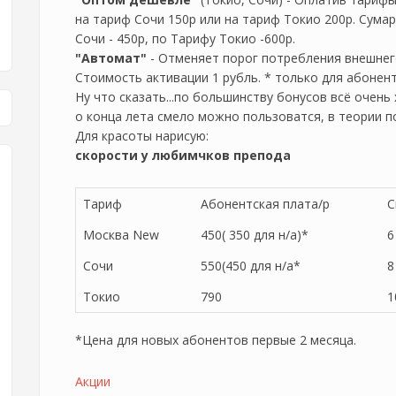
на тариф Сочи 150р или на тариф Токио 200р. Сумар
Сочи - 450р, по Тарифу Токио -600р.
"Автомат"
- Отменяет порог потребления внешнег
Стоимость активации 1 рубль. * только для абонен
Ну что сказать...по большинству бонусов всё очень
о конца лета смело можно пользоватся, в теории п
Для красоты нарисую:
скорости у любимчков препода
Тариф
Абонентская плата/р
С
Москва New
450( 350 для н/а)*
6
Сочи
550(450 для н/а*
8
Токио
790
1
*Цена для новых абонентов первые 2 месяца.
Акции