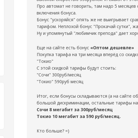
Про автомат не говорить, там надо 5 месяцев 
включения бонуса.
Бонус "ускоряйся" опять же не выигрывает ср
тарифом. Неплохой бонус "Прокачай сутки", жа
Ну и упомянутый "любимчик препода" дает хор
Еще на сайте есть бонус
«Оптом дешевле»
Покупка тарифа на три месяца вперёд со скидк
"Токио"
С этой скидкой тарифы будут стоить:
"Сочи" 300руб/месяц
"Токио" 590руб месяц
Итог, если бонусы складываются (а на сайте о
большой дискриминации, остальные тарифы на 
Сочи 8 мегабит за 300руб/месяц
Токио 10 мегабит за 590 руб/месяц.
Кто больше? =)