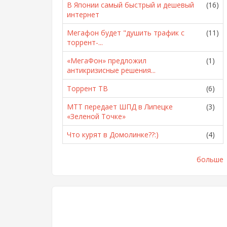
В Японии самый быстрый и дешевый
(16)
интернет
Мегафон будет "душить трафик с
(11)
торрент-...
«МегаФон» предложил
(1)
антикризисные решения...
Торрент ТВ
(6)
МТТ передает ШПД в Липецке
(3)
«Зеленой Точке»
Что курят в Домолинке??:)
(4)
больше