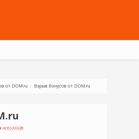
ов от DOM.ru
Взрыв бонусов от DOM.ru
M.ru
ем
AntoXXX@