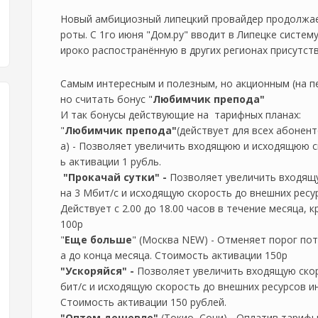
Новый амбициозный липецкий провайдер продолжа
роты. С 1го июня "Дом.ру" вводит в Липецке систем
ироко распостранённую в других регионах присутст
Самым интересным и полезным, но акционным (на п
но считать бонус "
Любимчик препода"
И так бонусы действующие на тарифных планах:
"
Любимчик препода"
(действует для всех абонен
а) - Позволяет увеличить входящюю и исходящюю ск
ь активации 1 рубль.
"Прокачай сутки" -
Позволяет увеличить входящ
на 3 Мбит/с и исходящую скорость до внешних ресур
Действует с 2.00 до 18.00 часов в течение месяца,
100р
"
Еще больше
" (Москва NEW) - Отменяет порог по
а до конца месяца. Стоимость активации 150р
"Ускоряйся" -
Позволяет увеличить входящую скор
бит/с и исходящую скорость до внешних ресурсов ин
Стоимость активации 150 рублей.
"Оптом дешевле"
(Токио, Сочи) - Оплатив тариф