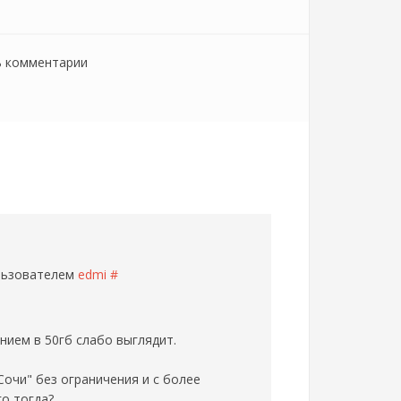
ь комментарии
ользователем
edmi
#
нием в 50гб слабо выглядит.
"Сочи" без ограничения и с более
го тогда?