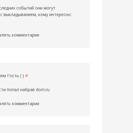
следних событий они могут
 с выкладыванием, кому интересно:
влять комментарии
елем
Гость ( )
#
сти попал набрав dom.ru
влять комментарии