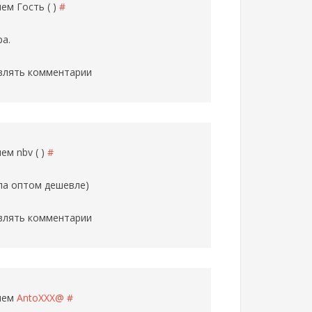
елем
Гость ( )
#
ра.
влять комментарии
елем
nbv ( )
#
ипа оптом дешевле)
влять комментарии
елем
AntoXXX@
#