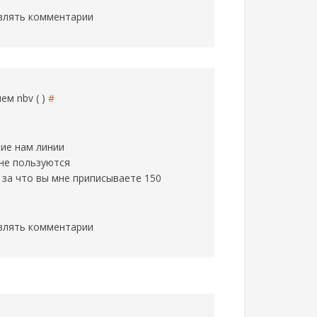
влять комментарии
елем
nbv ( )
#
ние нам линии
 не пользуются
 за что вы мне приписываете 150
влять комментарии