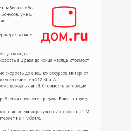
ет набирать обо
у бонусов, уже ш
вия
ериод лета) мож
тов до конца лет
орость в 2 раза до конца месяца. стоимост
ую скорость до внешних ресурсов Интернет
сов интернет на 512 Кбит/с.
 кроме выходных дней. Стоимость активации
требления внешнего трафика Вашего тариф
ость до внешних ресурсов Интернет на 1 М
тернет на 1 Мбит/с.
ы на 3 месяца вперёд можно получить скидку