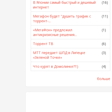
В Японии самый быстрый и дешевый
(16)
интернет
Мегафон будет "душить трафик с
(11)
торрент-...
«МегаФон» предложил
(1)
антикризисные решения...
Торрент ТВ
(6)
МТТ передает ШПД в Липецке
(3)
«Зеленой Точке»
Что курят в Домолинке??:)
(4)
больше