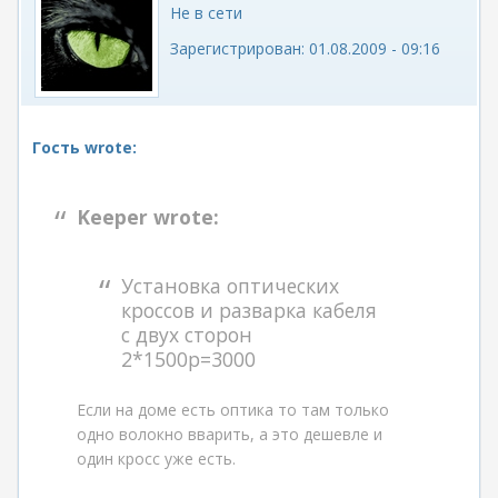
Не в сети
Зарегистрирован:
01.08.2009 - 09:16
Гость wrote:
Keeper wrote:
Установка оптических
кроссов и разварка кабеля
с двух сторон
2*1500р=3000
Если на доме есть оптика то там только
одно волокно вварить, а это дешевле и
один кросс уже есть.