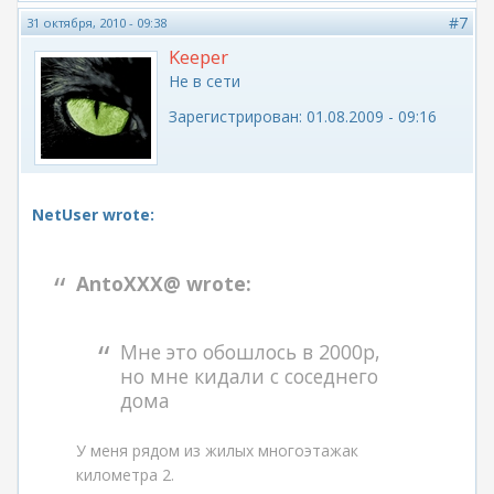
#7
31 октября, 2010 - 09:38
Keeper
Не в сети
Зарегистрирован:
01.08.2009 - 09:16
NetUser wrote:
AntoXXX@ wrote:
Мне это обошлось в 2000р,
но мне кидали с соседнего
дома
У меня рядом из жилых многоэтажак
километра 2.