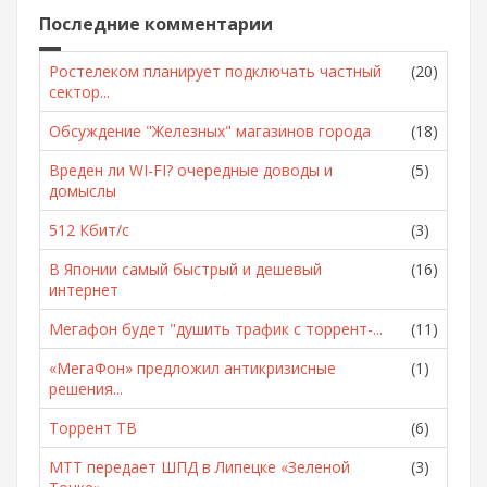
Последние комментарии
Ростелеком планирует подключать частный
(20)
сектор...
Обсуждение "Железных" магазинов города
(18)
Вреден ли WI-FI? очередные доводы и
(5)
домыслы
512 Кбит/с
(3)
В Японии самый быстрый и дешевый
(16)
интернет
Мегафон будет "душить трафик с торрент-...
(11)
«МегаФон» предложил антикризисные
(1)
решения...
Торрент ТВ
(6)
МТТ передает ШПД в Липецке «Зеленой
(3)