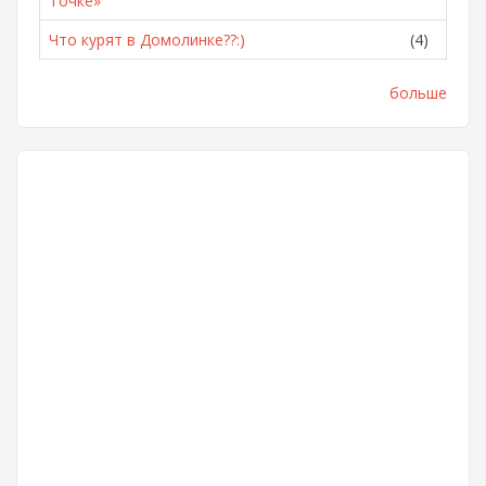
Точке»
Что курят в Домолинке??:)
(4)
больше