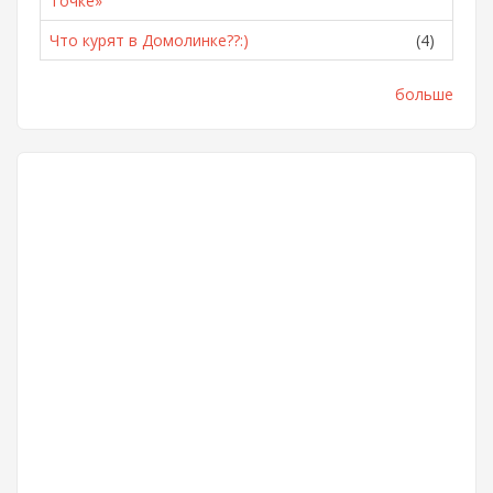
Точке»
Что курят в Домолинке??:)
(4)
больше