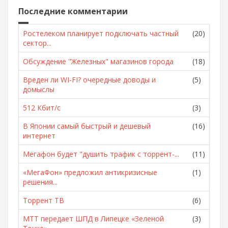
Последние комментарии
Ростелеком планирует подключать частный
(20)
сектор...
Обсуждение "Железных" магазинов города
(18)
Вреден ли WI-FI? очередные доводы и
(5)
домыслы
512 Кбит/с
(3)
В Японии самый быстрый и дешевый
(16)
интернет
Мегафон будет "душить трафик с торрент-...
(11)
«МегаФон» предложил антикризисные
(1)
решения...
Торрент ТВ
(6)
МТТ передает ШПД в Липецке «Зеленой
(3)