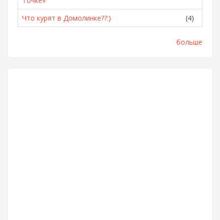
Точке»
Что курят в Домолинке??:)
(4)
больше