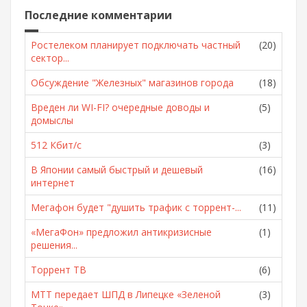
Последние комментарии
Ростелеком планирует подключать частный
(20)
сектор...
Обсуждение "Железных" магазинов города
(18)
Вреден ли WI-FI? очередные доводы и
(5)
домыслы
512 Кбит/с
(3)
В Японии самый быстрый и дешевый
(16)
интернет
Мегафон будет "душить трафик с торрент-...
(11)
«МегаФон» предложил антикризисные
(1)
решения...
Торрент ТВ
(6)
МТТ передает ШПД в Липецке «Зеленой
(3)