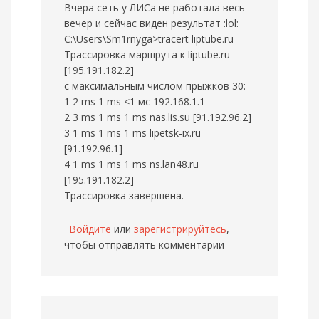
Вчера сеть у ЛИСа не работала весь
вечер и сейчас виден результат :lol:
C:\Users\Sm1rnyga>tracert liptube.ru
Трассировка маршрута к liptube.ru
[195.191.182.2]
с максимальным числом прыжков 30:
1 2 ms 1 ms <1 мс 192.168.1.1
2 3 ms 1 ms 1 ms nas.lis.su [91.192.96.2]
3 1 ms 1 ms 1 ms lipetsk-ix.ru
[91.192.96.1]
4 1 ms 1 ms 1 ms ns.lan48.ru
[195.191.182.2]
Трассировка завершена.
Войдите
или
зарегистрируйтесь
,
чтобы отправлять комментарии