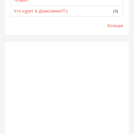
Точке»
Что курят в Домолинке??:)
(4)
больше