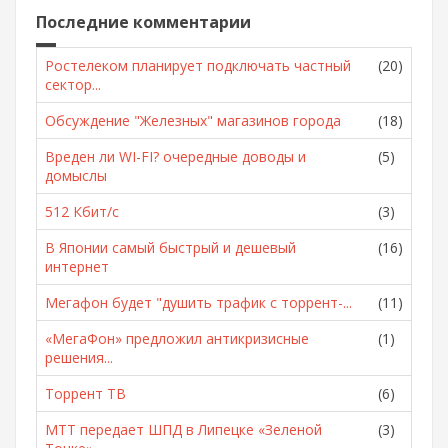
Последние комментарии
Ростелеком планирует подключать частный
(20)
сектор...
Обсуждение "Железных" магазинов города
(18)
Вреден ли WI-FI? очередные доводы и
(5)
домыслы
512 Кбит/с
(3)
В Японии самый быстрый и дешевый
(16)
интернет
Мегафон будет "душить трафик с торрент-...
(11)
«МегаФон» предложил антикризисные
(1)
решения...
Торрент ТВ
(6)
МТТ передает ШПД в Липецке «Зеленой
(3)