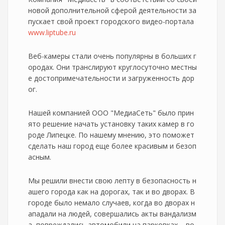
новой дополнительной сферой деятельности за
пускает свой проект городского видео-портала
www.liptube.ru
Веб-камеры стали очень популярны в больших г
ородах. Они транслируют круглосуточно местны
е достопримечательности и загруженность дор
ог.
Нашей компанией ООО "МедиаСеть" было прин
ято решение начать установку таких камер в го
роде Липецке. По нашему мнению, это поможет
сделать наш город еще более красивым и безоп
асным.
Мы решили внести свою лепту в безопасность н
ашего города как на дорогах, так и во дворах. В
городе было немало случаев, когда во дворах н
ападали на людей, совершались акты вандализм
а, повреждались автомобили на парковках – во