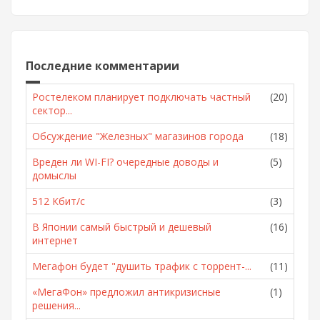
Последние комментарии
Ростелеком планирует подключать частный
(20)
сектор...
Обсуждение "Железных" магазинов города
(18)
Вреден ли WI-FI? очередные доводы и
(5)
домыслы
512 Кбит/с
(3)
В Японии самый быстрый и дешевый
(16)
интернет
Мегафон будет "душить трафик с торрент-...
(11)
«МегаФон» предложил антикризисные
(1)
решения...