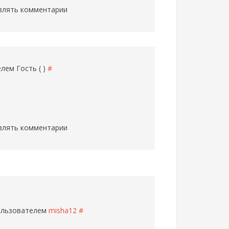
влять комментарии
телем
Гость ( )
#
влять комментарии
пользователем
misha12
#