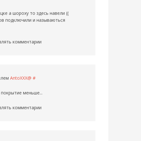
ке а шороху то здесь навели ((
мов подключили и называються
влять комментарии
телем
AntoXXX@
#
 покрытие меньше...
влять комментарии