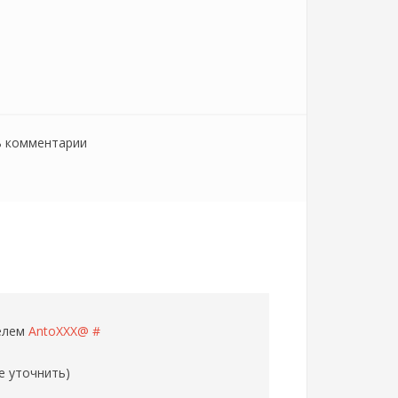
ь комментарии
телем
AntoXXX@
#
е уточнить)