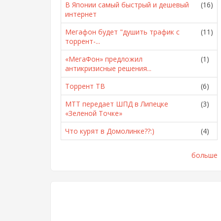
В Японии самый быстрый и дешевый
(16)
интернет
Мегафон будет "душить трафик с
(11)
торрент-...
«МегаФон» предложил
(1)
антикризисные решения...
Торрент ТВ
(6)
МТТ передает ШПД в Липецке
(3)
«Зеленой Точке»
Что курят в Домолинке??:)
(4)
больше