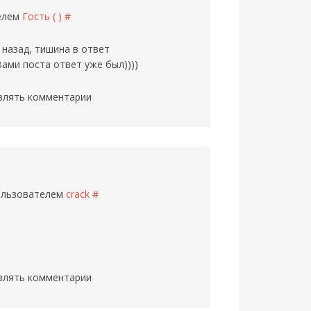
телем
Гость ( )
#
 назад, тишина в ответ
Вами поста ответ уже был))))
влять комментарии
пользователем
crack
#
влять комментарии