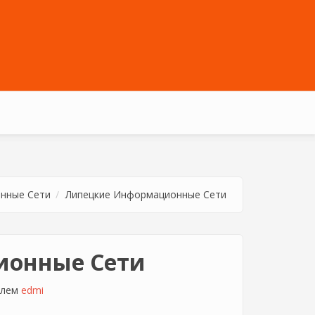
нные Сети
Липецкие Информационные Сети
ионные Сети
елем
edmi