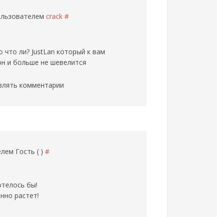
пользователем
crack
#
 что ли? JustLan который к вам
он и больше не шевелится
влять комментарии
телем
Гость ( )
#
отелось бы!
нно растет!