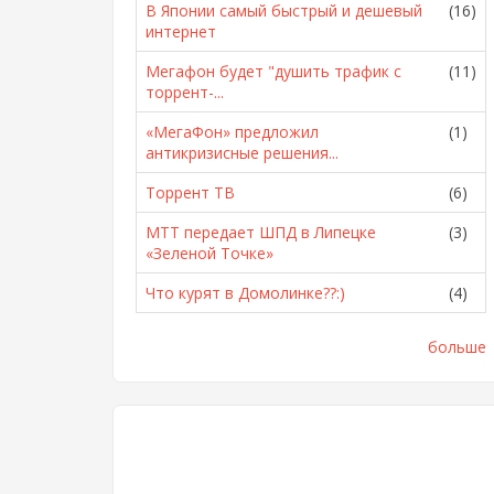
В Японии самый быстрый и дешевый
(16)
интернет
Мегафон будет "душить трафик с
(11)
торрент-...
«МегаФон» предложил
(1)
антикризисные решения...
Торрент ТВ
(6)
МТТ передает ШПД в Липецке
(3)
«Зеленой Точке»
Что курят в Домолинке??:)
(4)
больше