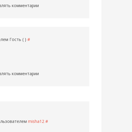
влять комментарии
телем
Гость ( )
#
влять комментарии
пользователем
misha12
#