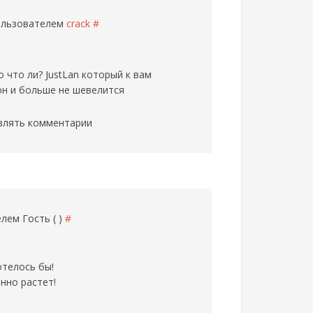
пользователем
crack
#
 что ли? JustLan который к вам
он и больше не шевелится
влять комментарии
телем
Гость ( )
#
отелось бы!
нно растет!