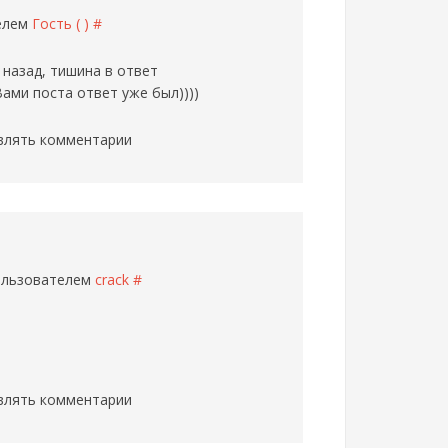
телем
Гость ( )
#
 назад, тишина в ответ
Вами поста ответ уже был))))
влять комментарии
пользователем
crack
#
влять комментарии