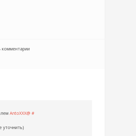
ь комментарии
телем
AntoXXX@
#
е уточнить)