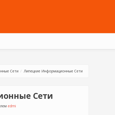
нные Сети
Липецкие Информационные Сети
ионные Сети
елем
edmi