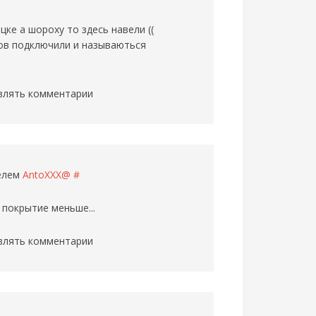
ке а шороху то здесь навели ((
мов подключили и называються
влять комментарии
телем
AntoXXX@
#
 покрытие меньше...
влять комментарии