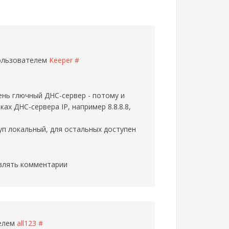
пользователем
Keeper
#
ень глючный ДНС-сервер - потому и
ах ДНС-сервера IP, например 8.8.8.8,
п локальный, для остальных доступен
влять комментарии
телем
all123
#