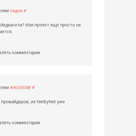
телем
надон
#
 Медиасети? Или проект еще просто не
ается.
влять комментарии
телем
AntoXXX@
#
 провайдеров, из NetbyNet уже
влять комментарии