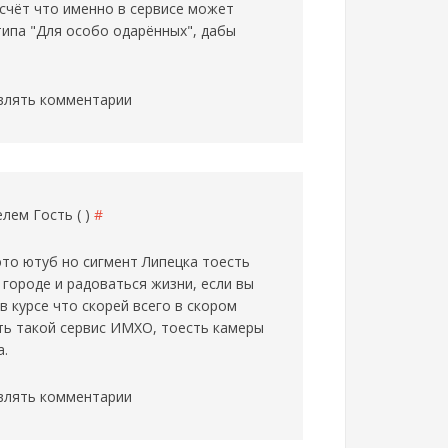
 счёт что именно в сервисе может
типа "Для особо одарённых", дабы
влять комментарии
телем
Гость ( )
#
 это ютуб но сигмент Липецка тоесть
городе и радоваться жизни, если вы
в курсе что скорей всего в скором
ть такой сервис ИМХО, тоесть камеры
а.
влять комментарии