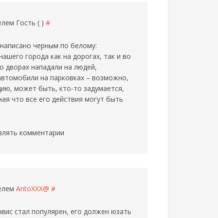
телем
Гость ( )
#
написано черным по белому:
ашего города как на дорогах, так и во
во дворах нападали на людей,
автомобили на парковках – возможно,
ию, может быть, кто-то задумается,
ая что все его действия могут быть
влять комментарии
телем
AntoXXX@
#
рвис стал популярен, его должен юзать