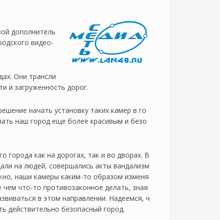
вой дополнитель
родского видео-
дах. Они трансли
и и загруженность дорог.
шение начать установку таких камер в го
лать наш город еще более красивым и безо
 города как на дорогах, так и во дворах. В
дали на людей, совершались акты вандализм
жно, наши камеры каким-то образом изменя
е чем что-то противозаконное делать, зная
азвиваться в этом направлении. Надеемся, ч
ть действительно безопасный город.