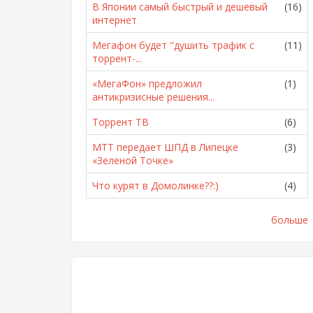
В Японии самый быстрый и дешевый
(16)
интернет
Мегафон будет "душить трафик с
(11)
торрент-...
«МегаФон» предложил
(1)
антикризисные решения...
Торрент ТВ
(6)
МТТ передает ШПД в Липецке
(3)
«Зеленой Точке»
Что курят в Домолинке??:)
(4)
больше