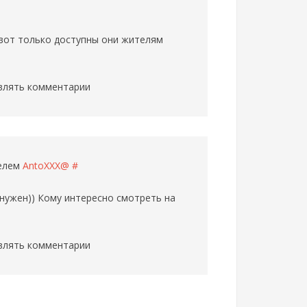
 вот только доступны они жителям
влять комментарии
телем
AntoXXX@
#
с нужен)) Кому интересно смотреть на
влять комментарии