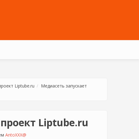
роект Liptube.ru
Медиасеть запускает
проект Liptube.ru
лем
AntoXXX@