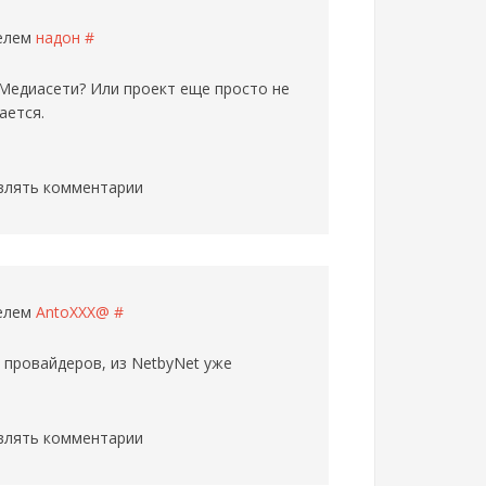
телем
надон
#
 Медиасети? Или проект еще просто не
ается.
влять комментарии
телем
AntoXXX@
#
 провайдеров, из NetbyNet уже
влять комментарии