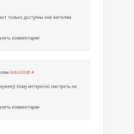
 вот только доступны они жителям
влять комментарии
телем
AntoXXX@
#
с нужен)) Кому интересно смотреть на
влять комментарии