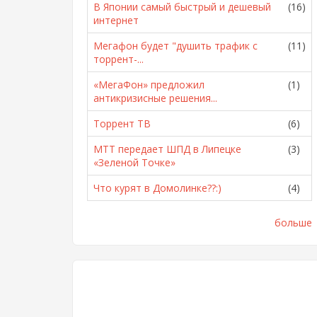
В Японии самый быстрый и дешевый
(16)
интернет
Мегафон будет "душить трафик с
(11)
торрент-...
«МегаФон» предложил
(1)
антикризисные решения...
Торрент ТВ
(6)
МТТ передает ШПД в Липецке
(3)
«Зеленой Точке»
Что курят в Домолинке??:)
(4)
больше