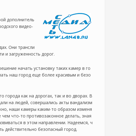
вой дополнитель
родского видео-
дах. Они трансли
и и загруженность дорог.
шение начать установку таких камер в го
лать наш город еще более красивым и безо
 города как на дорогах, так и во дворах. В
дали на людей, совершались акты вандализм
жно, наши камеры каким-то образом изменя
е чем что-то противозаконное делать, зная
азвиваться в этом направлении. Надеемся, ч
ть действительно безопасный город.