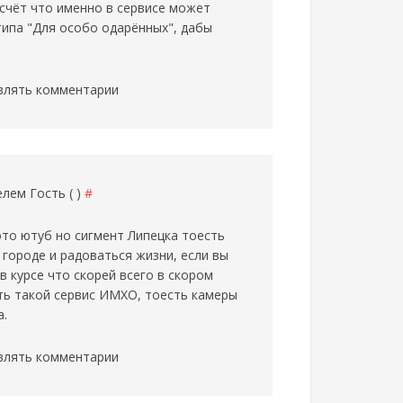
 счёт что именно в сервисе может
типа "Для особо одарённых", дабы
влять комментарии
телем
Гость ( )
#
 это ютуб но сигмент Липецка тоесть
городе и радоваться жизни, если вы
в курсе что скорей всего в скором
ть такой сервис ИМХО, тоесть камеры
а.
влять комментарии