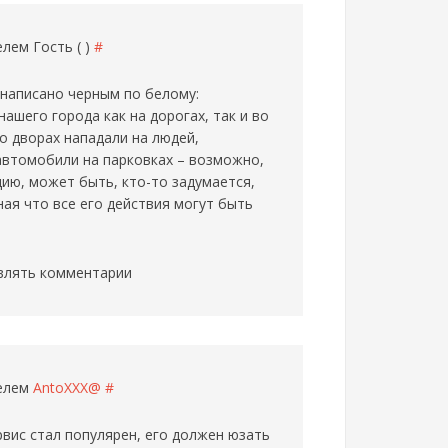
телем
Гость ( )
#
написано черным по белому:
ашего города как на дорогах, так и во
во дворах нападали на людей,
автомобили на парковках – возможно,
ию, может быть, кто-то задумается,
ая что все его действия могут быть
влять комментарии
телем
AntoXXX@
#
рвис стал популярен, его должен юзать