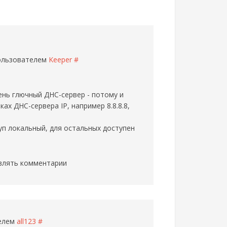
пользователем
Keeper
#
ень глючный ДНС-сервер - потому и
ах ДНС-сервера IP, например 8.8.8.8,
п локальный, для остальных доступен
влять комментарии
телем
all123
#