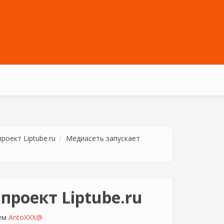
роект Liptube.ru
Медиасеть запускает
проект Liptube.ru
лем
AntoXXX@