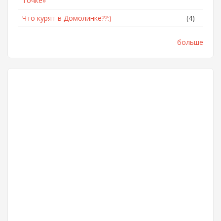
Точке»
Что курят в Домолинке??:)
(4)
больше