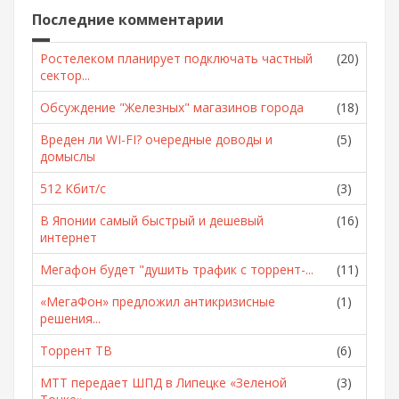
Последние комментарии
Ростелеком планирует подключать частный
(20)
сектор...
Обсуждение "Железных" магазинов города
(18)
Вреден ли WI-FI? очередные доводы и
(5)
домыслы
512 Кбит/с
(3)
В Японии самый быстрый и дешевый
(16)
интернет
Мегафон будет "душить трафик с торрент-...
(11)
«МегаФон» предложил антикризисные
(1)
решения...
Торрент ТВ
(6)
МТТ передает ШПД в Липецке «Зеленой
(3)