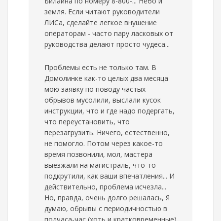
Билайна по номеру 8-800-... Небо и
земля. Если читают руководители
ЛИСа, сделайте легкое внушение
операторам - часто пару ласковых от
руководства делают просто чудеса...
Проблемы есть не только там. В
Домолинке как-то целых два месяца
мою заявку по поводу частых
обрывов мусолили, выслали кусок
инструкции, что и где надо подергать,
что переустановить, что
перезагрузить. Ничего, естественно,
не помогло. Потом через какое-то
время позвонили, мол, мастера
выезжали на магистраль, что-то
подкрутили, как ваши впечатления... И
действительно, проблема исчезла...
Но, правда, очень долго решалась, Я
думаю, обрывы с периодичностью в
полчаса-час (хоть и кратковременные)