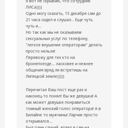
Я вот не скрываю, что сотрудник
ЛИСа))))
Одно могу сказать, 15 декабря сам до
21 часа сидел и слушал... Еще чуть
чуть и....
Но так как мы не оказываем
сексуальных услуг по телефону,
"легкое внушение операторам" делать
просто нельзя!
Перевожу для тех кто на
бронепоезде.... ласковее и нежнее
общения вряд ли встретишь на
Липецкой земле)))))
Перечитал Ваш пост еще раз и
наконец-то понял! Вы же девушка! А
как может девушке понравиться
томный женский голос оператора! А в
Билайне то мужчины! Ларчик просто
открывался....
Был один случай, ездил я сам на