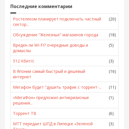
Последние комментарии
Ростелеком планирует подключать частный
(20)
сектор...
Обсуждение "Железных" магазинов города
(18)
Вреден ли WI-FI? очередные доводы и
(5)
домыслы
512 Кбит/с
(3)
В Японии самый быстрый и дешевый
(16)
интернет
Мегафон будет "душить трафик с торрент-...
(11)
«МегаФон» предложил антикризисные
(1)
решения...
Торрент ТВ
(6)
МТТ передает ШПД в Липецке «Зеленой
(3)