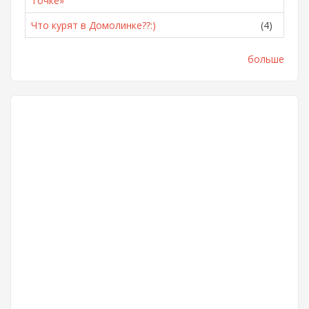
Точке»
Что курят в Домолинке??:)
(4)
больше