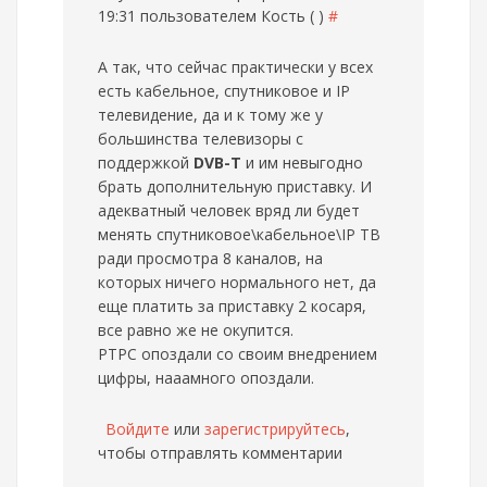
19:31 пользователем
Кость ( )
#
А так, что сейчас практически у всех
есть кабельное, спутниковое и IP
телевидение, да и к тому же у
большинства телевизоры с
поддержкой
DVB-T
и им невыгодно
брать дополнительную приставку. И
адекватный человек вряд ли будет
менять спутниковое\кабельное\IP ТВ
ради просмотра 8 каналов, на
которых ничего нормального нет, да
еще платить за приставку 2 косаря,
все равно же не окупится.
РТРС опоздали со своим внедрением
цифры, нааамного опоздали.
Войдите
или
зарегистрируйтесь
,
чтобы отправлять комментарии