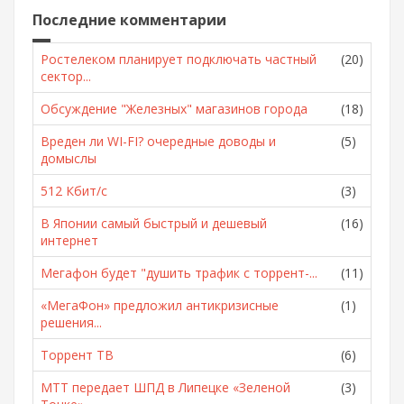
Последние комментарии
Ростелеком планирует подключать частный
(20)
сектор...
Обсуждение "Железных" магазинов города
(18)
Вреден ли WI-FI? очередные доводы и
(5)
домыслы
512 Кбит/с
(3)
В Японии самый быстрый и дешевый
(16)
интернет
Мегафон будет "душить трафик с торрент-...
(11)
«МегаФон» предложил антикризисные
(1)
решения...
Торрент ТВ
(6)
МТТ передает ШПД в Липецке «Зеленой
(3)