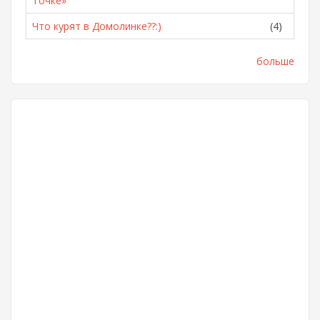
Точке»
Что курят в Домолинке??:)
(4)
больше