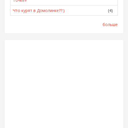
Точке»
Что курят в Домолинке??:)
(4)
больше