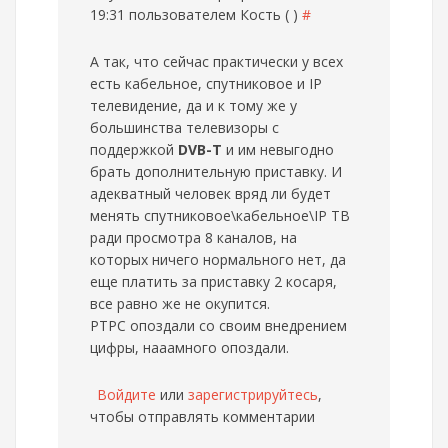
19:31 пользователем
Кость ( )
#
А так, что сейчас практически у всех
есть кабельное, спутниковое и IP
телевидение, да и к тому же у
большинства телевизоры с
поддержкой
DVB-T
и им невыгодно
брать дополнительную приставку. И
адекватный человек вряд ли будет
менять спутниковое\кабельное\IP ТВ
ради просмотра 8 каналов, на
которых ничего нормального нет, да
еще платить за приставку 2 косаря,
все равно же не окупится.
РТРС опоздали со своим внедрением
цифры, нааамного опоздали.
Войдите
или
зарегистрируйтесь
,
чтобы отправлять комментарии