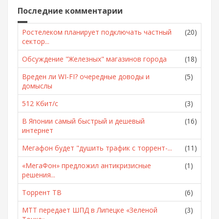
Последние комментарии
Ростелеком планирует подключать частный
(20)
сектор...
Обсуждение "Железных" магазинов города
(18)
Вреден ли WI-FI? очередные доводы и
(5)
домыслы
512 Кбит/с
(3)
В Японии самый быстрый и дешевый
(16)
интернет
Мегафон будет "душить трафик с торрент-...
(11)
«МегаФон» предложил антикризисные
(1)
решения...
Торрент ТВ
(6)
МТТ передает ШПД в Липецке «Зеленой
(3)